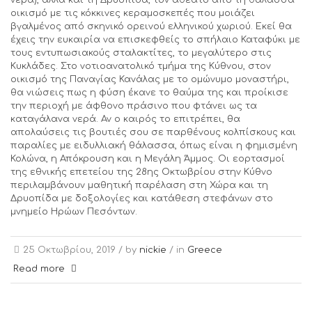
νερά), αλλά και τη Δρυοπίδα, τον αθέατο από τη θάλασσα
οικισμό με τις κόκκινες κεραμοσκεπές που μοιάζει
βγαλμένος από σκηνικό ορεινού ελληνικού χωριού. Εκεί θα
έχεις την ευκαιρία να επισκεφθείς το σπήλαιο Καταφύκι με
τους εντυπωσιακούς σταλακτίτες, το μεγαλύτερο στις
Κυκλάδες. Στο νοτιοανατολικό τμήμα της Κύθνου, στον
οικισμό της Παναγίας Κανάλας με το ομώνυμο μοναστήρι,
θα νιώσεις πως η φύση έκανε το θαύμα της και προίκισε
την περιοχή με άφθονο πράσινο που φτάνει ως τα
καταγάλανα νερά. Αν ο καιρός το επιτρέπει, θα
απολαύσεις τις βουτιές σου σε παρθένους κολπίσκους και
παραλίες με ειδυλλιακή θάλασσα, όπως είναι η φημισμένη
Κολώνα, η Απόκρουση και η Μεγάλη Άμμος. Οι εορτασμοί
της εθνικής επετείου της 28ης Οκτωβρίου στην Κύθνο
περιλαμβάνουν μαθητική παρέλαση στη Χώρα και τη
Δρυοπίδα με δοξολογίες και κατάθεση στεφάνων στο
μνημείο Ηρώων Πεσόντων.
25 Οκτωβρίου, 2019 /
by
nickie
/ in
Greece
Read more