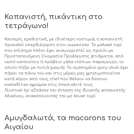
Κοπανιστή, πικάντικη στο
τετράγωνο!
Καυτερή, ερεθιστική, με ιδιαίτερη νοστιμιά, η κοπανιστή
προκαλεί υπερδιέγερση στον ουρανίσκο. Το μαλακό τυρί
που επίσημα πλέον έχει αναγνωριστεί ως προϊόν με
Προστατευόμενη Ονομασία Προέλευσης φτιάχνεται από
νωπό κατσικίσιο ή πρόβειο γάλα ντόπιων παραγωγών, το
οποίο πήζει με πυτιά (μαγιά). Το αγαπημένο spicy υλικό έχει
πάρει τα πάνω του και στις μέρες μας χρησιμοποιείται
κατά κόρον από τους chef που θέλουν να δώσουν
κυκλαδίτικο «χρώμα» στις σπεσιαλιτέ τους.
Γευστικό
tip
: «Σπάσε» την ένταση της δυνατής κοπανιστής
Μυκόνου, ανακατεύοντάς την με λευκό τυρί.
Αμυγδαλωτά, τα
macarons
του
Αιγαίου