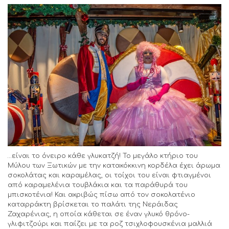
…είναι το όνειρο κάθε γλυκατζή! Το μεγάλο κτήριο του
Μύλου των Ξωτικών με την κατακόκκινη κορδέλα έχει άρωμα
σοκολάτας και καραμέλας, οι τοίχοι του είναι φτιαγμένοι
από καραμελένια τουβλάκια και τα παράθυρά του
μπισκοτένια! Και ακριβώς πίσω από τον σοκολατένιο
καταρράκτη βρίσκεται το παλάτι της Νεράιδας
Ζαχαρένιας, η οποία κάθεται σε έναν γλυκό θρόνο-
γλιφιτζούρι και παίζει με τα ροζ τσιχλοφουσκένια μαλλιά