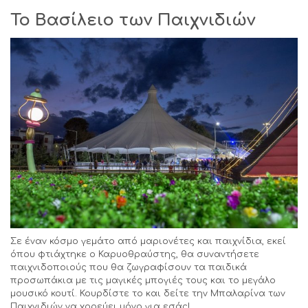
Το Βασίλειο των Παιχνιδιών
Σε έναν κόσμο γεμάτο από μαριονέτες και παιχνίδια, εκεί
όπου φτιάχτηκε ο Καρυοθραύστης, θα συναντήσετε
παιχνιδοποιούς που θα ζωγραφίσουν τα παιδικά
προσωπάκια με τις μαγικές μπογιές τους και το μεγάλο
μουσικό κουτί. Κουρδίστε το και δείτε την Μπαλαρίνα των
Παιχνιδιών να χορεύει μόνο για εσάς!