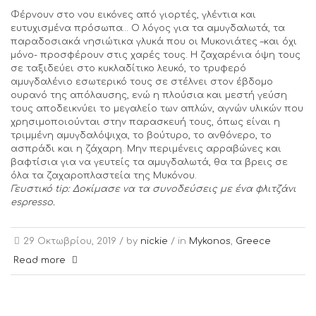
Φέρνουν στο νου εικόνες από γιορτές, γλέντια και
ευτυχισμένα πρόσωπα… Ο λόγος για τα αμυγδαλωτά, τα
παραδοσιακά νησιώτικα γλυκά που οι Μυκονιάτες –και όχι
μόνο- προσφέρουν στις χαρές τους. Η ζαχαρένια όψη τους
σε ταξιδεύει στο κυκλαδίτικο λευκό, το τρυφερό
αμυγδαλένιο εσωτερικό τους σε στέλνει στον έβδομο
ουρανό της απόλαυσης, ενώ η πλούσια και μεστή γεύση
τους αποδεικνύει το μεγαλείο των απλών, αγνών υλικών που
χρησιμοποιούνται στην παρασκευή τους, όπως είναι η
τριμμένη αμυγδαλόψιχα, το βούτυρο, το ανθόνερο, το
ασπράδι και η ζάχαρη. Μην περιμένεις αρραβώνες και
βαφτίσια για να γευτείς τα αμυγδαλωτά, θα τα βρεις σε
όλα τα ζαχαροπλαστεία της Μυκόνου.
Γευστικό
tip
: Δοκίμασε να τα συνοδεύσεις με ένα φλιτζάνι
espresso
.
29 Οκτωβρίου, 2019 /
by
nickie
/ in
Mykonos
,
Greece
Read more