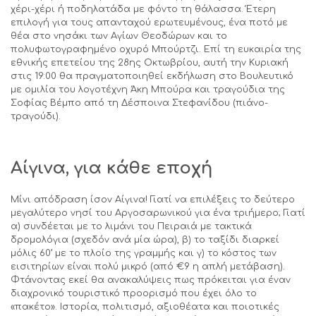
χέρι-χέρι ή ποδηλατάδα με φόντο τη θάλασσα. Έτερη
επιλογή για τους απανταχού ερωτευμένους, ένα ποτό με
θέα στο νησάκι των Αγίων Θεοδώρων και το
πολυφωτογραφημένο οχυρό Μπούρτζι. Επί τη ευκαιρία της
εθνικής επετείου της 28ης Οκτωβρίου, αυτή την Κυριακή
στις 19:00 θα πραγματοποιηθεί εκδήλωση στο Βουλευτικό
με ομιλία του λογοτέχνη Άκη Μπούρα και τραγούδια της
Σοφίας Βέμπο από τη Δέσποινα Στεφανίδου (πιάνο-
τραγούδι).
Αίγινα, για κάθε εποχή
Μίνι απόδραση ίσον Αίγινα! Γιατί να επιλέξεις το δεύτερο
μεγαλύτερο νησί του Αργοσαρωνικού για ένα τριήμερο; Γιατί
α) συνδέεται με το λιμάνι του Πειραιά με τακτικά
δρομολόγια (σχεδόν ανά μία ώρα), β) το ταξίδι διαρκεί
μόλις 60’ με το πλοίο της γραμμής και γ) το κόστος των
εισιτηρίων είναι πολύ μικρό (από €9 η απλή μετάβαση).
Φτάνοντας εκεί θα ανακαλύψεις πως πρόκειται για έναν
διαχρονικό τουριστικό προορισμό που έχει όλο το
«πακέτο». Ιστορία, πολιτισμό, αξιοθέατα και ποιοτικές