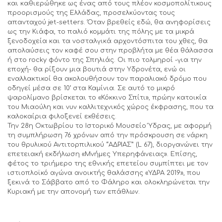
και καθιερώθηκε ως ένας από τους πλέον κοσμοπολίτικους
προορισμούς της Ελλάδας, προσελκύοντας τους
απανταχού jet-setters. Όταν βρεθείς εδώ, θα ανηφορίσεις
ως την Κιάφα, το παλιό κομμάτι της πόλης με τα μικρά
ξενοδοχεία και τα νοσταλγικά αρχοντόσπιτα του χθες, θα
απολαύσεις τον καφέ σου στην προβλήτα με θέα θάλασσα
ή στο rocky φόντο της Σπηλιάς. Οι πιο τολμηροί -για την
εποχή- θα ρίξουν μια βουτιά στην Υδρονέτα, ενώ οι
εναλλακτικοί θα ακολουθήσουν τον παραλιακό δρόμο που
οδηγεί μέσα σε 10’ στα Καμίνια. Σε αυτό το μικρό
ψαρολίμανο βρίσκεται το «Κόκκινο Σπίτι», πρώην κατοικία
του Μιαούλη και νυν καλλιτεχνικός χώρος έκφρασης, που τα
καλοκαίρια φιλοξενεί εκθέσεις.
Την 28η Οκτωβρίου το Ιστορικό Μουσείο Ύδρας, με αφορμή
τη συμπλήρωση 76 χρόνων από την πρόσκρουση σε νάρκη
του θρυλικού Αντιτορπιλικού “ΑΔΡΙΑΣ” (L 67), διοργανώνει την
επετειακή εκδήλωση «Μνήμες Υπερηφάνειας». Επίσης,
φέτος το τριήμερο της εθνικής επετείου συμπίπτει με τον
ιστιοπλοϊκό αγώνα ανοικτής θαλάσσης «ΥΔΡΑ 2019», που
ξεκινά το Σάββατο από το Φάληρο και ολοκληρώνεται την
Κυριακή με την απονομή των επάθλων.