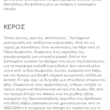
Καστέλλους θα φτάσεις μόνο με σκάφος ή ναυλωμένη
λάντζα.
ΚΕΡΟΣ
Τόπος άγονος, ορεινός, ακατοίκητος… Ταυτόχρονα
μυστηριακός και ανεξήγητα ενεργειακός. Λένε ότι τις
νύχτες με πανσέληνο, όταν αγναντεύεις την Κέρο από το
Πάνω Κουφονήσι, διακρίνεις στις καμπύλες της
κορυφογραμμής μια γυναικεία μορφή. Εκείνη την
ξαπλωμένη γυναίκα των βράχων που έγινε πηγή έμπνευσης
για τα περίφημα κυκλαδίτικα ειδώλια. Δύο ναυτικά μίλια
νότια από το Άνω Κουφονήσι, λοιπόν, ανάμεσα στη Νάξο
και την Αμοργό, μια βουβή σήμερα αινιγματική νησίδα με
έκταση 15 τ.χλμ. έχει να διηγηθεί μια σπουδαία ιστορία του
χθες. Σύμφωνα με τους αρχαιολόγους, η Κέρος υπήρξε το
πρώτο σημαντικό θρησκευτικό κέντρο στο Αιγαίο ήδη από
την πρώιμη Εποχή του Χαλκού, ενώ τα μεγάλης αξίας
ευρήματα της Πρωτοκυκλαδικής περιόδου που βρέθηκαν
στη θέση Κάβος Δασκαλειού και χρονολογούνται από το
2800-2200 π.Χ. ενισχύουν την άποψη ότι πρόκειται για το