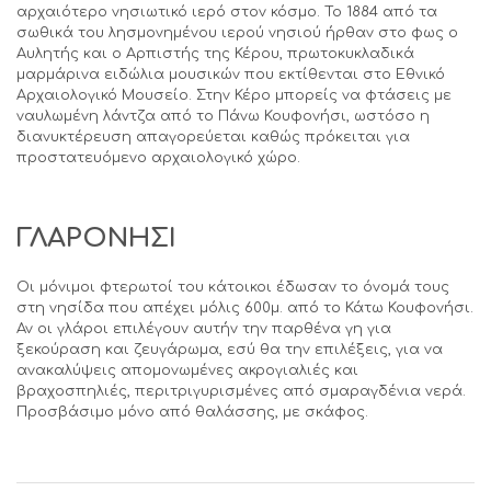
αρχαιότερο νησιωτικό ιερό στον κόσμο. Το 1884 από τα
σωθικά του λησμονημένου ιερού νησιού ήρθαν στο φως ο
Αυλητής και ο Αρπιστής της Κέρου, πρωτοκυκλαδικά
μαρμάρινα ειδώλια μουσικών που εκτίθενται στο Εθνικό
Αρχαιολογικό Μουσείο. Στην Κέρο μπορείς να φτάσεις με
ναυλωμένη λάντζα από το Πάνω Κουφονήσι, ωστόσο η
διανυκτέρευση απαγορεύεται καθώς πρόκειται για
προστατευόμενο αρχαιολογικό χώρο.
ΓΛΑΡΟΝΗΣΙ
Οι μόνιμοι φτερωτοί του κάτοικοι έδωσαν το όνομά τους
στη νησίδα που απέχει μόλις 600μ. από το Κάτω Κουφονήσι.
Αν οι γλάροι επιλέγουν αυτήν την παρθένα γη για
ξεκούραση και ζευγάρωμα, εσύ θα την επιλέξεις, για να
ανακαλύψεις απομονωμένες ακρογιαλιές και
βραχοσπηλιές, περιτριγυρισμένες από σμαραγδένια νερά.
Προσβάσιμο μόνο από θαλάσσης, με σκάφος.