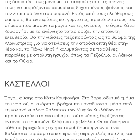
τις διακοπές τους μόνο με τα απαραίτητα στις σκηνές
τους, να μοιράζονται αρμυρίκια, ξεχασμένους φοίνικες και
τον λαμπερό έναστρο ουρανό. Εκτός από τους ελεύθερους
campers, θα αντικρίσεις και γυμνιστές, πρωτόπλαστους του
σήμερα που μισούν τα μαγιό και τις ανέσεις. Το άγριο Κάτω
Κουφονήσι με το ανέγγιχτο τοπίο ορίζει την απόλυτη
ελευθερία. Θα την νιώσεις πεζοπορώντας ως το ύψωμα της
Αλωνίστριας για να ατενίσεις την απρόσκοπτη θέα στην
Κέρο και το Πάνω Νησί ή κολυμπώντας σε παρθένες
παραλίες με απόλυτη ησυχία, όπως τα Πεζούλια, οι Λάκκοι
και το Φύκιο.
ΚΑΣΤΕΛΛΟΙ
Έργο… φύσης στο Κάτω Κουφονήσι. Στο βορειοδυτικό τμήμα
του νησιού, οι σκόρπιοι βράχοι που αναδύονται μέσα από
τη γαλανή γυάλινη θάλασσα των Μικρών Κυκλάδων σε
προϋπαντούν στο ακατοίκητο τούτο μέρος, θυμίζοντας
έντονα το φημισμένο Κλέφτικο της Μήλου. Οι απόκρημνοι
κάθετοι βραχώδεις σχηματισμοί δημιουργούν στενά
θαλάσσια περάσματα και κρυφές ακρογιαλιές που λες και
ξεπήδησαν από εξωτικό κινηματογραφικό σκηνικό. Στους