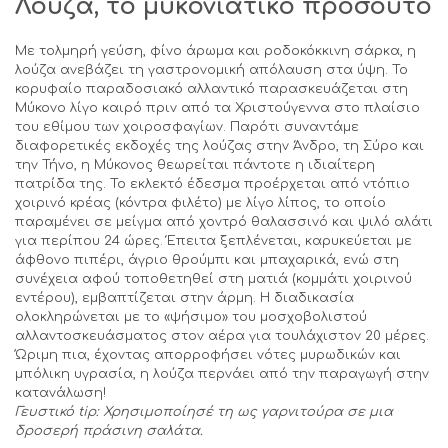
Λούζα, το μυκονιάτικο προσούτο
Με τολμηρή γεύση, φίνο άρωμα και ροδοκόκκινη σάρκα, η
λούζα ανεβάζει τη γαστρονομική απόλαυση στα ύψη. Το
κορυφαίο παραδοσιακό αλλαντικό παρασκευάζεται στη
Μύκονο λίγο καιρό πριν από τα Χριστούγεννα στο πλαίσιο
του εθίμου των χοιροσφαγίων. Παρότι συναντάμε
διαφορετικές εκδοχές της λούζας στην Άνδρο, τη Σύρο και
την Τήνο, η Μύκονος θεωρείται πάντοτε η ιδιαίτερη
πατρίδα της. Το εκλεκτό έδεσμα προέρχεται από ντόπιο
χοιρινό κρέας (κόντρα φιλέτο) με λίγο λίπος, το οποίο
παραμένει σε μείγμα από χοντρό θαλασσινό και ψιλό αλάτι
για περίπου 24 ώρες. Έπειτα ξεπλένεται, καρυκεύεται με
άφθονο πιπέρι, άγριο θρούμπι και μπαχαρικά, ενώ στη
συνέχεια αφού τοποθετηθεί στη ματιά (κομμάτι χοιρινού
εντέρου), εμβαπτίζεται στην άρμη. Η διαδικασία
ολοκληρώνεται με το «ψήσιμο» του μοσχοβολιστού
αλλαντοσκευάσματος στον αέρα για τουλάχιστον 20 μέρες.
Ώριμη πια, έχοντας απορροφήσει νότες μυρωδικών και
μπόλικη υγρασία, η λούζα περνάει από την παραγωγή στην
κατανάλωση!
Γευστικό
tip: Χρησιμοποίησέ τη ως γαρνιτούρα σε μια
δροσερή πράσινη σαλάτα.