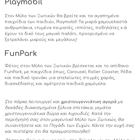
Playmobil
Στον Μύλο των Ξωτικών θα βρείτε και τα αγαπημένα
παιχνίδια των παιδιών, Playmobil! Τα μικρά χαμογελαστά
ανθρωπάκια, ντυμένα πειρατές, ιππότες, ποδηλάτες κ.ά.
έχουν το δικό τους μαγικό παλάτι, προορισμένο να
ξετρελάνει μικρούς και μεγάλους!
Fun
Park
Φέτος στον Μύλο των Ξωτικών βρίσκεται και το απίθανο
FunPark, με παιχνίδια όπως, Carousel, Roller Coaster, Ρόδα
και παιδικό τρενάκι για ατελείωτες στιγμές χαράς,
διασκέδασης και αμέτρητα παιδικά χαμόγελα.
Στο πάρκο λειτουργεί και
χριστουγεννιάτικη αγορά
με
δεκάδες διακοσμημένα ξύλινα σπιτάκια, γεμάτα
χριστουγεννιάτικα δώρα και λιχουδιές. Κατά την
περιήγησή σας στον μαγευτικό Μύλο των Ξωτικών, θα
συναντήσετε και το Πηγάδι των Ευχών. Κάντε την ευχή σας
και πιστέψτε ότι θα πραγματοποιηθεί!