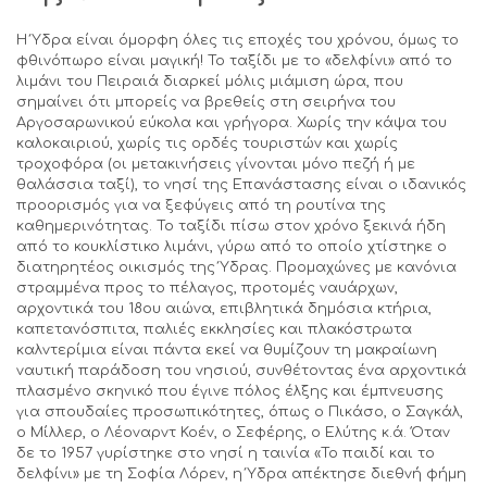
Η Ύδρα είναι όμορφη όλες τις εποχές του χρόνου, όμως το
φθινόπωρο είναι μαγική! Το ταξίδι με το «δελφίνι» από το
λιμάνι του Πειραιά διαρκεί μόλις μιάμιση ώρα, που
σημαίνει ότι μπορείς να βρεθείς στη σειρήνα του
Αργοσαρωνικού εύκολα και γρήγορα. Χωρίς την κάψα του
καλοκαιριού, χωρίς τις ορδές τουριστών και χωρίς
τροχοφόρα (οι μετακινήσεις γίνονται μόνο πεζή ή με
θαλάσσια ταξί), το νησί της Επανάστασης είναι ο ιδανικός
προορισμός για να ξεφύγεις από τη ρουτίνα της
καθημερινότητας. Το ταξίδι πίσω στον χρόνο ξεκινά ήδη
από το κουκλίστικο λιμάνι, γύρω από το οποίο χτίστηκε ο
διατηρητέος οικισμός της Ύδρας. Προμαχώνες με κανόνια
στραμμένα προς το πέλαγος, προτομές ναυάρχων,
αρχοντικά του 18ου αιώνα, επιβλητικά δημόσια κτήρια,
καπετανόσπιτα, παλιές εκκλησίες και πλακόστρωτα
καλντερίμια είναι πάντα εκεί να θυμίζουν τη μακραίωνη
ναυτική παράδοση του νησιού, συνθέτοντας ένα αρχοντικά
πλασμένο σκηνικό που έγινε πόλος έλξης και έμπνευσης
για σπουδαίες προσωπικότητες, όπως ο Πικάσο, ο Σαγκάλ,
ο Μίλλερ, o Λέοναρντ Κοέν, ο Σεφέρης, ο Ελύτης κ.ά. Όταν
δε το 1957 γυρίστηκε στο νησί η ταινία «Το παιδί και το
δελφίνι» με τη Σοφία Λόρεν, η Ύδρα απέκτησε διεθνή φήμη