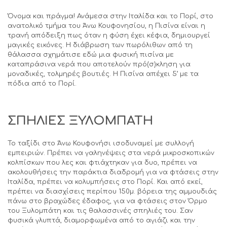
Όνομα και πράγμα! Ανάμεσα στην Ιταλίδα και το Πορί, στο
ανατολικό τμήμα του Άνω Κουφονησίου, η Πισίνα είναι η
τρανή απόδειξη πως όταν η φύση έχει κέφια, δημιουργεί
μαγικές εικόνες. Η διάβρωση των πωρόλιθων από τη
θάλασσα σχημάτισε εδώ μια φυσική πισίνα με
καταπράσινα νερά που αποτελούν πρό(σ)κληση για
μοναδικές, τολμηρές βουτιές. Η Πισίνα απέχει 5’ με τα
πόδια από το Πορί.
ΣΠΗΛΙΕΣ
ΞΥΛΟΜΠΑΤΗ
Το ταξίδι στο Άνω Κουφονήσι ισοδυναμεί με συλλογή
εμπειριών. Πρέπει να γαληνέψεις στα νερά μικροσκοπικών
κολπίσκων που λες και φτιάχτηκαν για δυο, πρέπει να
ακολουθήσεις την παράκτια διαδρομή για να φτάσεις στην
Ιταλίδα, πρέπει να κολυμπήσεις στο Πορί. Και από εκεί,
πρέπει να διασχίσεις περίπου 150μ. βόρεια της αμμουδιάς
πάνω στο βραχώδες έδαφος, για να φτάσεις στον Όρμο
του Ξυλομπάτη και τις θαλασσινές σπηλιές του. Σαν
φυσικά γλυπτά, διαμορφωμένα από το αγιάζι και την