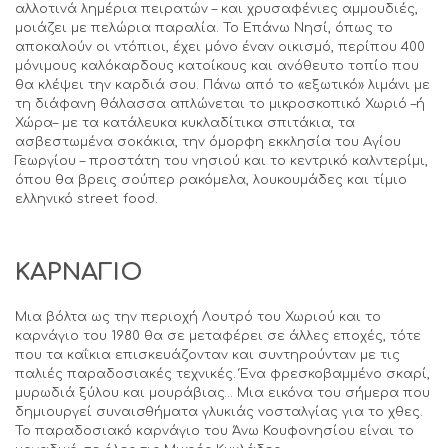
αλλοτινά λημέρια πειρατών – και χρυσαφένιες αμμουδιές,
μοιάζει με πελώρια παραλία. Το Επάνω Νησί, όπως το
αποκαλούν οι ντόπιοι, έχει μόνο έναν οικισμό, περίπου 400
μόνιμους καλόκαρδους κατοίκους και ανόθευτο τοπίο που
θα κλέψει την καρδιά σου. Πάνω από το «εξωτικό» λιμάνι με
τη διάφανη θάλασσα απλώνεται το μικροσκοπικό Χωριό –ή
Χώρα– με τα κατάλευκα κυκλαδίτικα σπιτάκια, τα
ασβεστωμένα σοκάκια, την όμορφη εκκλησία του Αγίου
Γεωργίου – προστάτη του νησιού και το κεντρικό καλντερίμι,
όπου θα βρεις σούπερ ρακόμελα, λουκουμάδες και τίμιο
ελληνικό street food.
ΚΑΡΝΑΓΙΟ
Μια βόλτα ως την περιοχή Λουτρό του Χωριού και το
καρνάγιο του 1980 θα σε μεταφέρει σε άλλες εποχές, τότε
που τα καΐκια επισκευάζονταν και συντηρούνταν με τις
παλιές παραδοσιακές τεχνικές. Ένα φρεσκοβαμμένο σκαρί,
μυρωδιά ξύλου και μουράβιας… Μια εικόνα του σήμερα που
δημιουργεί συναισθήματα γλυκιάς νοσταλγίας για το χθες.
Το παραδοσιακό καρνάγιο του Άνω Κουφονησίου είναι το