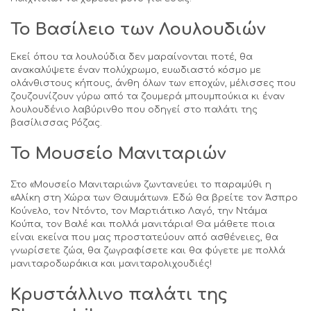
Το Βασίλειο των Λουλουδιών
Εκεί όπου τα λουλούδια δεν μαραίνονται ποτέ, θα
ανακαλύψετε έναν πολύχρωμο, ευωδιαστό κόσμο με
ολάνθιστους κήπους, άνθη όλων των εποχών, μέλισσες που
ζουζουνίζουν γύρω από τα ζουμερά μπουμπούκια κι έναν
λουλουδένιο λαβύρινθο που οδηγεί στο παλάτι της
βασίλισσας Ρόζας.
Το Μουσείο Μανιταριών
Στο «Μουσείο Μανιταριών» ζωντανεύει το παραμύθι η
«Αλίκη στη Χώρα των Θαυμάτων». Εδώ θα βρείτε τον Άσπρο
Κούνελο, τον Ντόντο, τον Μαρτιάτικο Λαγό, την Ντάμα
Κούπα, τον Βαλέ και πολλά μανιτάρια! Θα μάθετε ποια
είναι εκείνα που μας προστατεύουν από ασθένειες, θα
γνωρίσετε ζώα, θα ζωγραφίσετε και θα φύγετε με πολλά
μανιταροδωράκια και μανιταρολιχουδιές!
Κρυστάλλινο παλάτι της