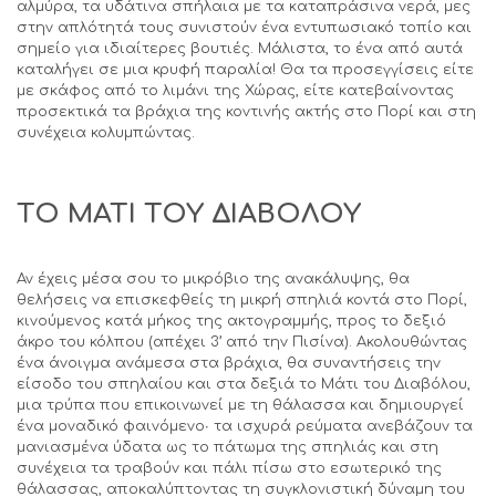
αλμύρα, τα υδάτινα σπήλαια με τα καταπράσινα νερά, μες
στην απλότητά τους συνιστούν ένα εντυπωσιακό τοπίο και
σημείο για ιδιαίτερες βουτιές. Μάλιστα, το ένα από αυτά
καταλήγει σε μια κρυφή παραλία! Θα τα προσεγγίσεις είτε
με σκάφος από το λιμάνι της Χώρας, είτε κατεβαίνοντας
προσεκτικά τα βράχια της κοντινής ακτής στο Πορί και στη
συνέχεια κολυμπώντας.
ΤΟ ΜΑΤΙ ΤΟΥ ΔΙΑΒΟΛΟΥ
Αν έχεις μέσα σου το μικρόβιο της ανακάλυψης, θα
θελήσεις να επισκεφθείς τη μικρή σπηλιά κοντά στο Πορί,
κινούμενος κατά μήκος της ακτογραμμής, προς το δεξιό
άκρο του κόλπου (απέχει 3’ από την Πισίνα). Ακολουθώντας
ένα άνοιγμα ανάμεσα στα βράχια, θα συναντήσεις την
είσοδο του σπηλαίου και στα δεξιά το Μάτι του Διαβόλου,
μια τρύπα που επικοινωνεί με τη θάλασσα και δημιουργεί
ένα μοναδικό φαινόμενο∙ τα ισχυρά ρεύματα ανεβάζουν τα
μανιασμένα ύδατα ως το πάτωμα της σπηλιάς και στη
συνέχεια τα τραβούν και πάλι πίσω στο εσωτερικό της
θάλασσας, αποκαλύπτοντας τη συγκλονιστική δύναμη του