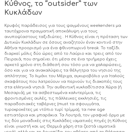
Κύθνος, το “
outsider
” των
Κυκλάδων
Κρυφός παράδεισος για τους ψαγμένους weekenders μα
ταυτόχρονα πραγματική αποκάλυψη για τους
ανυποψίαστους ταξιδιώτες… Η Κύθνος είναι η πρόταση των
Δυτικών Κυκλάδων σε όσους αναζητούν έναν κοντινό στην
Αθήνα προορισμό για ένα φθινοπωρινό break. Το ταξίδι
διαρκεί μόλις δύο ώρες από το Λαύριο και τρεις από τον
Πειραιά, που σημαίνει ότι μέσα σε ένα τριήμερο έχεις
αρκετό χρόνο στη διάθεσή σου τόσο για να χαλαρώσεις,
όσο και για να ανακαλύψεις τα θέλγητρα του νησιού της
απλότητας. Το λιμάνι του Μέριχα, αγκυροβόλιο για Ιταλούς
σκαφάτους που λατρεύουν να περνούν τις διακοπές τους
στα ελληνικά νησιά. Την αυθεντική κυκλαδίτισσα Χώρα (ή
Μεσαριά), με τα ασβεστωμένα καλντερίμια, τις
φροντισμένες αυλές, τις πάλλευκες εκκλησιές, τις
παραδοσιακές ταβέρνες (must τα σφουγγάτα,
τυροκροκέτες με ντόπιο τυρί τρίμμα), τα new age
εστιατόρια και μπαράκια. Τα Λουτρά, τον γραφικό όρμο με
τις δύο μοναδικές στις Κυκλάδες ιαματικές πηγές (η Κύθνος
είναι γνωστή και ως Θερμιά χάρη στα ζεστά ιαματικά