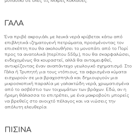
μοναδικό σε όλες τις Μικρές Κυκλάδες.
ΓΑΛΑ
Ένα πριβέ ακρογιάλι με λευκά νερά κρύβεται κάτω από
επιβλητικά ιζηματογενή πετρώματα, προσμένοντας τον
επισκέπτη που θα ακολουθήσει το μονοπάτι από το Πορί
προς τα ανατολικά (περίπου 550μ.), που θα σκαρφαλώσει,
ενδεχομένως θα κουραστεί, αλλά θα ανταμειφθεί,
αντικρίζοντας έναν αναπάντεχο γεωλογικό σχηματισμό. Στο
Γάλα ή Τρυπητή για τους ντόπιους, τα αφρισμένα κύματα
εισχωρούν σε μια βραχοσπηλιά και δημιουργούν μια
μικροσκοπική παραλία με γαλακτώδη νερά, χρωματισμένα
από το ασβέστιο των τοιχωμάτων των βράχων. Εδώ, αν η
ήρεμη θάλασσα το επιτρέπει, με ένα μακροβούτι μπορείς
να βρεθείς στο ανοιχτό πέλαγος και να νιώσεις την
απόλυτη ελευθερία.
ΠΙΣΙΝΑ