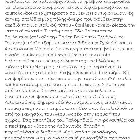
νεοκλασικά, τα παλιά αρχοντικά, τα γραφικά ταβερνάκια,
τα πλακόστρωτα δρομάκια, τα γουστόζικα μαγαζάκια, τα
κομπολογάδικα (αξεπέραστο σουβενίρ) και τις οθωμανικές
κρήνες, στολίδια μιας πόλης-όνειρο που «κρύβει» στην
καρδιά της μια ιταλικού τύπου – θα έλεγε κανείς- piazza, την
ιστορική πλατεία Συντάγματος. Εδώ βρίσκεται το
Βουλευτικό (στέγαζε την Πρώτη Βουλή των Ελλήνων), το
Τριανόν (υπήρξε τζαμί και Αλληλοδιδακτικό Σχολείο) και το
Αρχαιολογικό Μουσείο. Σε κοντινή απόσταση βρίσκεται και
ο ναός του Αγίου Σπυρίδωνα, έξω από τον οποίο
δολοφονήθηκε ο πρώτος Κυβερνήτης της Ελλάδας, ο
Ιωάννης Καποδίστριας. Συνεχίζοντας το σεργιάνι στα
μονοπάτια της ιστορίας, θα βρεθούμε στο Παλαμήδι. Θα
ανηφορίσουμε τα -σύμφωνα με την παράδοση 999 σκαλιά
και θα φτάσουμε στο κάστρο που υψώνεται 216μ. πάνω
από το Ναύπλιο. Σε ένα από τα σκοτεινά κελιά του
βενετσιάνικου φρουρίου φυλακίστηκε ο Θεόδωρος
Κολοκοτρώνης. Σήμερα εδώ θαυμάζουμε τους επιβλητικούς
προμαχώνες και την απρόσκοπτη θέα στον Αργολικό κόλπο
από το εκκλησάκι του Αγίου Ανδρέα στην κορυφή του
οχυρού. Στις απολήξεις του Παλαμηδιού, η Ακροναυπλία και
ο περίφημος γύρος της Αρβανιτιάς, δηλαδή η
παραθαλάσσια διαδρομή γύρω από τη χερσόνησο,
προσφέρεται για μια εναλλακτική ρομαντζάδα, περίπατο