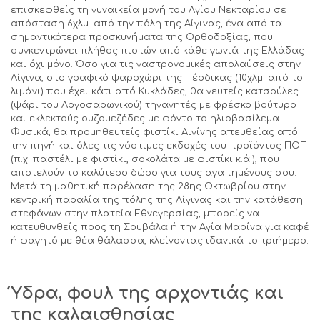
επισκεφθείς τη γυναικεία μονή του Αγίου Νεκταρίου σε
απόσταση 6χλμ. από την πόλη της Αίγινας, ένα από τα
σημαντικότερα προσκυνήματα της Ορθοδοξίας, που
συγκεντρώνει πλήθος πιστών από κάθε γωνιά της Ελλάδας
και όχι μόνο. Όσο για τις γαστρονομικές απολαύσεις στην
Αίγινα, στο γραφικό ψαροχώρι της Πέρδικας (10χλμ. από το
λιμάνι) που έχει κάτι από Κυκλάδες, θα γευτείς κατσούλες
(ψάρι του Αργοσαρωνικού) τηγανητές με φρέσκο βούτυρο
και εκλεκτούς ουζομεζέδες με φόντο το ηλιοβασίλεμα.
Φυσικά, θα προμηθευτείς φιστίκι Αιγίνης απευθείας από
την πηγή και όλες τις νόστιμες εκδοχές του προϊόντος ΠΟΠ
(π.χ. παστέλι με φιστίκι, σοκολάτα με φιστίκι κ.ά.), που
αποτελούν το καλύτερο δώρο για τους αγαπημένους σου.
Μετά τη μαθητική παρέλαση της 28ης Οκτωβρίου στην
κεντρική παραλία της πόλης της Αίγινας και την κατάθεση
στεφάνων στην πλατεία Εθνεγερσίας, μπορείς να
κατευθυνθείς προς τη Σουβάλα ή την Αγία Μαρίνα για καφέ
ή φαγητό με θέα θάλασσα, κλείνοντας ιδανικά το τριήμερο.
Ύδρα, φουλ της αρχοντιάς και
της καλαισθησίας