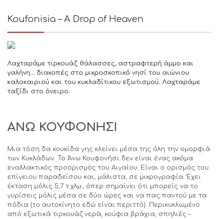
Koufonisia – A Drop of Heaven
Λαχταράμε τιρκουάζ θάλασσες, αστραφτερή άμμο και
γαλήνη… διακοπές στο μικροσκοπικό νησί του αιώνιου
καλοκαιριού και του κυκλαδίτικου εξωτισμού. Λαχταράμε
ταξίδι στο όνειρο.
ΑΝΩ ΚΟΥΦΟΝΗΣΙ
Μια τόση δα κουκίδα γης κλείνει μέσα της όλη την ομορφιά
των Κυκλάδων. Το Άνω Κουφονήσι δεν είναι ένας ακόμα
εναλλακτικός προορισμός του Αιγαίου. Είναι ο ορισμός του
επίγειου παραδείσου και, μάλιστα, σε μικρογραφία. Έχει
έκταση μόλις 5,7 τ.χλμ., όπερ σημαίνει ότι μπορείς να το
γυρίσεις μόλις μέσα σε δύο ώρες και να πας παντού με τα
πόδια (το αυτοκίνητο εδώ είναι περιττό). Περικυκλωμένο
από εξωτικά τιρκουάζ νερά, κούφια βράχια, σπηλιές –