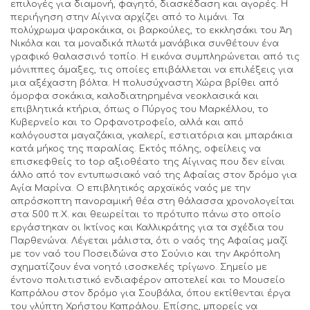
επιλογές για διαμονή, φαγητό, διασκέδαση και αγορές. Η
περιήγηση στην Αίγινα αρχίζει από το λιμάνι. Τα
πολύχρωμα ψαροκάικα, οι βαρκούλες, το εκκλησάκι του Άη
Νικόλα και τα μοναδικά πλωτά μανάβικα συνθέτουν ένα
γραφικό θαλασσινό τοπίο. Η εικόνα συμπληρώνεται από τις
μόνιππες άμαξες, τις οποίες επιβάλλεται να επιλέξεις για
μια αξέχαστη βόλτα. Η πολυσύχναστη Χώρα βρίθει από
όμορφα σοκάκια, καλοδιατηρημένα νεοκλασικά και
επιβλητικά κτήρια, όπως ο Πύργος του Μαρκέλλου, το
Κυβερνείο και το Ορφανοτροφείο, αλλά και από
καλόγουστα μαγαζάκια, γκαλερί, εστιατόρια και μπαράκια
κατά μήκος της παραλίας. Εκτός πόλης, οφείλεις να
επισκεφθείς το top αξιοθέατο της Αίγινας που δεν είναι
άλλο από τον εντυπωσιακό ναό της Αφαίας στον δρόμο για
Αγία Μαρίνα. Ο επιβλητικός αρχαϊκός ναός με την
απρόσκοπτη πανοραμική θέα στη θάλασσα χρονολογείται
στα 500 π.Χ. και θεωρείται το πρότυπο πάνω στο οποίο
εργάστηκαν οι Ικτίνος και Καλλικράτης για τα σχέδια του
Παρθενώνα. Λέγεται μάλιστα, ότι ο ναός της Αφαίας μαζί
με τον ναό του Ποσειδώνα στο Σούνιο και την Ακρόπολη
σχηματίζουν ένα νοητό ισοσκελές τρίγωνο. Σημείο με
έντονο πολιτιστικό ενδιαφέρον αποτελεί και το Μουσείο
Καπράλου στον δρόμο για Σουβάλα, όπου εκτίθενται έργα
του γλύπτη Χρήστου Καπράλου. Επίσης, μπορείς να