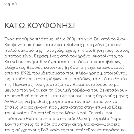
νερού.
ΚΑΤΩ ΚΟΥΦΟΝΗΣΙ
Ένας πορθμός πλάτους μόλις 200μ. το χωρίζει από το Άνω
Κουφονήσι κι όμως, όταν κατεβαίνεις με τη λάντζα στον
παλιό οικισμό της Παναγιάς, έχεις την αίσθηση πως τούτος
ο τόπος είναι ξεχασμένος από τον χρόνο. Ακατοίκητο, το
Κάτω Κουφονήσι δεν έχει παρά κοπάδια αιγοπροβάτων,
ελάχιστες θερινές κατοικίες (η δόμηση έχει απαγορευτεί
από το 1992), παλιά κτίσματα που πλέον χρησιμοποιούνται
ως αποθήκες κτηνοτρόφων και ψαράδων, το λιτό εκκλησάκι
της Παναγιάς που γιορτάζει τον Δεκαπενταύγουστο με
μεγάλο πανηγύρι και τη θρυλική ταβέρνα του Βενετσάνου –
τη μοναδική στο νησί – που λειτουργεί τους θερινούς μήνες.
Αν θέλεις να βρεθείς μακριά από τον πολιτισμό για να
ζήσεις μια αρχέγονη πραγματικότητα στην επίγεια Εδέμ
του Αιγαίου, θα επιλέξεις το Κάτω Νησί. Το καΐκι του
Πράσινου θα σε αφήσει στην ειδυλλιακή παραλία Νερό.
Σαν πατήσεις το πόδι σου στην ακτή, θα αναγνωρίσεις
τους σύγχρονους Ροβινσώνες που επέλεξαν να περάσουν