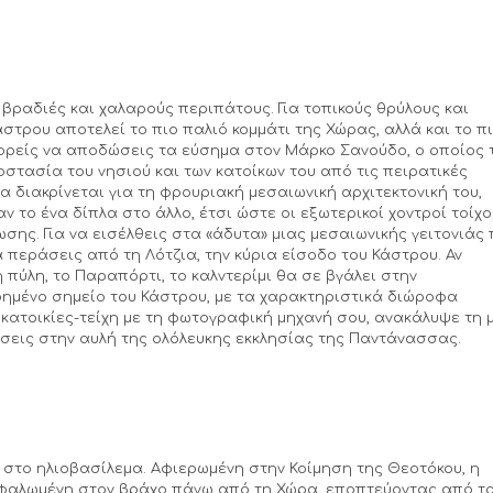
 βραδιές και χαλαρούς περιπάτους. Για τοπικούς θρύλους και
άστρου αποτελεί το πιο παλιό κομμάτι της Χώρας, αλλά και το π
πορείς να αποδώσεις τα εύσημα στον Μάρκο Σανούδο, ο οποίος 
οστασία του νησιού και των κατοίκων του από τις πειρατικές
α διακρίνεται για τη φρουριακή μεσαιωνική αρχιτεκτονική του,
 το ένα δίπλα στο άλλο, έτσι ώστε οι εξωτερικοί χοντροί τοίχο
σης. Για να εισέλθεις στα «άδυτα» μιας μεσαιωνικής γειτονιάς
α περάσεις από τη Λότζια, την κύρια είσοδο του Κάστρου. Αν
 πύλη, το Παραπόρτι, το καλντερίμι θα σε βγάλει στην
ημένο σημείο του Κάστρου, με τα χαρακτηριστικά διώροφα
κατοικίες-τείχη με τη φωτογραφική μηχανή σου, ανακάλυψε τη 
τάσεις στην αυλή της ολόλευκης εκκλησίας της Παντάνασσας.
 στο ηλιοβασίλεμα. Αφιερωμένη στην Κοίμηση της Θεοτόκου, η
ρφαλωμένη στον βράχο πάνω από τη Χώρα, εποπτεύοντας από τ