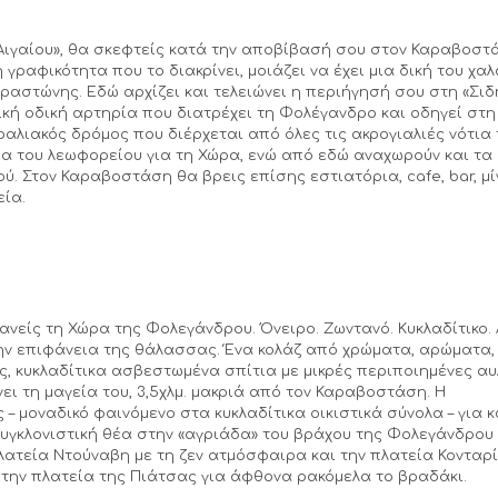
 Αιγαίου», θα σκεφτείς κατά την αποβίβασή σου στον Καραβοστ
 γραφικότητα που το διακρίνει, μοιάζει να έχει μια δική του χα
ραστώνης. Εδώ αρχίζει και τελειώνει η περιήγησή σου στη «Σι
ρική οδική αρτηρία που διατρέχει τη Φολέγανδρο και οδηγεί στη
αραλιακός δρόμος που διέρχεται από όλες τις ακρογιαλιές νότια
ία του λεωφορείου για τη Χώρα, ενώ από εδώ αναχωρούν και τα
ύ. Στον Καραβοστάση θα βρεις επίσης εστιατόρια, cafe, bar, μί
εία.
ανείς τη Χώρα της Φολεγάνδρου. Όνειρο. Ζωντανό. Κυκλαδίτικο. 
ην επιφάνεια της θάλασσας. Ένα κολάζ από χρώματα, αρώματα,
ς, κυκλαδίτικα ασβεστωμένα σπίτια με μικρές περιποιημένες αυ
ει τη μαγεία του, 3,5χλμ. μακριά από τον Καραβοστάση. Η
 – μοναδικό φαινόμενο στα κυκλαδίτικα οικιστικά σύνολα – για 
συγκλονιστική θέα στην «αγριάδα» του βράχου της Φολεγάνδρου 
λατεία Ντούναβη με τη ζεν ατμόσφαιρα και την πλατεία Κονταρ
ι την πλατεία της Πιάτσας για άφθονα ρακόμελα το βραδάκι.