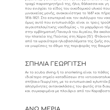
τραχύ παρατηρητήριό της, ήλιο, θάλασσα και γη.
που ενισχύει το είδος του οικοδομικού υλικού π
γυναικείας μονής, ανακαινίστηκε το 1687 και πή
1816-1821. Στο εσωτερικό και τον αυλόγυρο του ν
όμως αυτό που εντυπωσιάζει είναι οι τρεις τρούλ
αιγαιοπελαγίτικης ναοδομίας –, το μαρμάρινο τέμ
στην εμβληματική Παναγιά του Αιγαίου, θα ακολ
την πλατεία της Πούντας στη Χώρα (15΄). Φτάνοντα
από τα ωραιότερα ηλιοβασιλέματα της ζωής σου.
να γνωρίσεις το έθιμο της περιφοράς της θαυματ
ΣΠΗΛΙΑ ΓΕΩΡΓΙΤΣΗ
Αν το scuba diving ή το snorkeling είναι το πάθ
ιδιαίτερο σημείο καταδύσεων στο νοτιοανατολικό
σπήλαιο Γεωργίτση, με το εντυπωσιακό «γλυπτό»
αλησμόνητες αντανακλάσεις του φωτός στα διαυ
και συγκεκριμένα με πλοιάριο από τον Καραβοστάσ
ΑΝΩ ΜΕΡΙΑ