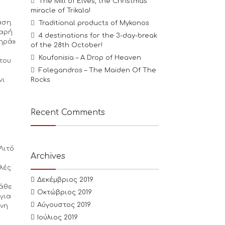
The Mill of Elves, the Christmas
miracle of Trikala!
άση.
Traditional products of Mykonos
λαρή
4 destinations for the 3-day-break
δηρά»
of the 28th October!
Koufonisia – A Drop of Heaven
 του
Folegandros – The Maiden Of The
νι
Rocks
Recent Comments
Λιτό
Archives
λές
Δεκέμβριος 2019
κάθε
Οκτώβριος 2019
για
Αύγουστος 2019
ίνη
Ιούλιος 2019