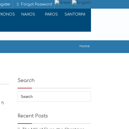
gister
Forgot Password
YKONOS
NAXOS
PAROS
SANTORINI
Home
Search
 η
Recent Posts