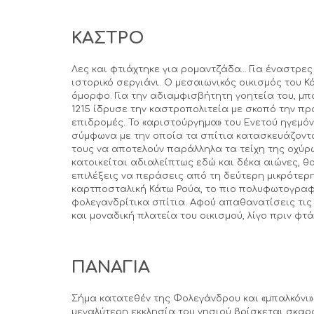
ΚΑΣΤΡΟ
Λες και φτιάχτηκε για ρομαντζάδα… Για έναστρες
ιστορικό σεργιάνι. Ο μεσαιωνικός οικισμός του Κ
όμορφο. Για την αδιαμφισβήτητη γοητεία του, μ
1215 ίδρυσε την καστροπολιτεία με σκοπό την πρ
επιδρομές. Το «αριστούργημα» του Ενετού ηγεμόν
σύμφωνα με την οποία τα σπίτια κατασκευάζονταν
τους να αποτελούν παράλληλα τα τείχη της οχύρω
κατοικείται αδιαλείπτως εδώ και δέκα αιώνες, θ
επιλέξεις να περάσεις από τη δεύτερη μικρότερη
καρτποσταλική Κάτω Ρούα, το πιο πολυφωτογραφ
φολεγανδρίτικα σπίτια. Αφού απαθανατίσεις τις 
και μοναδική πλατεία του οικισμού, λίγο πριν φ
ΠΑΝΑΓΙΑ
Σήμα κατατεθέν της Φολεγάνδρου και «μπαλκόνι»
μεγαλύτερη εκκλησία του νησιού βρίσκεται σκα