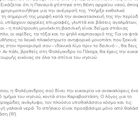
 Εικάζεται ότι η Παναγιά χτίστηκε στη θέση αρχαίου ναού, άπο
ου χρησιμοποιήθηκε για την ανέγερσή της. Υπήρξε καθολικό
ρε τη σημερινή της μορφή κατά την ανακατασκευή της την περίο
αού, υπάρχουν αρχαίες επιγραφές, γλυπτά και βάσεις αγαλμάτων,
οι – η πολύτρουλη μονόκλιτη βασιλική είναι δείγμα σπάνιας
πλο, οι αψίδες, τα τόξα και το ψηλό καμπαναριό της. Για να φτά
ουθήσεις το λευκό πλακόστρωτο ανηφορικό μονοπάτι που ξεκινά
ς στον προορισμό σου – ιδανικά λίγο πριν το δειλινό – , θα δεις
 Αν πάλι, βρεθείς στη Φολέγανδρο το Πάσχα, θα έχεις την ευκα
ουργής εικόνας σε όλα τα σπίτια του νησιού.
ος σου, η Φολέγανδρος σού δίνει την ευκαιρία να ανακαλύψεις έν
 τμήμα του νησιού, κοντά στον Καραβοστάση. Ο λόγος για το
 βραχώδες ανάγλυφο, τον πλούσιο υποθαλάσσιο κόσμο και τις
γή γαλανά νερά. Το σπήλαιο είναι προσβάσιμο μόνο από θαλά
η (10’).