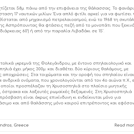
τίζεται 58μ. πάνω από την επιφάνεια της θάλασσας. Το φανάρι
σταση 17 ναυτικών μιλίων. Ένα απλό φιτίλι αρκεί για να φωτίσει 
αθίσταται από μηχανισμό πετρελαιοατμού, ενώ το 1968 τη σκυτά
 της Ασπρόπουντας θα φτάσεις πεζή από το μονοπάτι που ξεκιν
ιάρκειας 60’) ή από την παραλία Λιβαδάκι σε 15΄.
ολικά γκρεμνά της Φολεγάνδρου, με έντονο σπηλαιολογικό και
λιά έχει μήκος 300μ. και διαθέτει δύο κύριους θαλάμους, με
ς αποχρώσεις. Στα τοιχώματα και την οροφή του σπηλαίου είνα
 ανδρικά ονόματα, που χρονολογούνται από τον 4ο αιώνα π.Χ., 
ι οποίοι προσπέλαζαν τη Χρυσοσπηλιά στο πλαίσιο μυητικής
, όστρακα και λαξευτές ρωμαϊκές δεξαμενές. Στη Χρυσοσπηλιά
πρόσβαση είναι άκρως επικίνδυνη κι ενδείκνυται μόνο για
βάσιμο και από θαλάσσης μόνο καιρού επιτρέποντος και εφόσο
ndros
,
Greece
Read mo