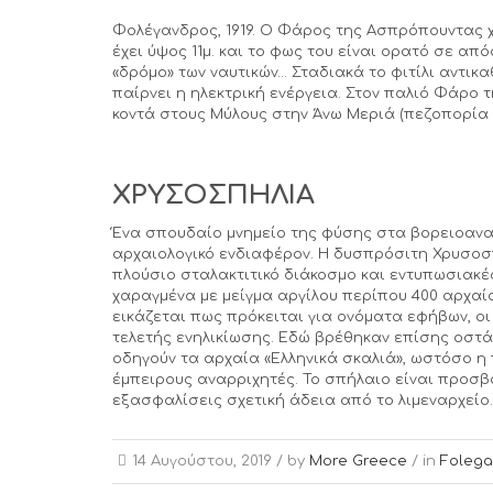
Φολέγανδρος, 1919. Ο Φάρος της Ασπρόπουντας χ
έχει ύψος 11μ. και το φως του είναι ορατό σε από
«δρόμο» των ναυτικών… Σταδιακά το φιτίλι αντικ
παίρνει η ηλεκτρική ενέργεια. Στον παλιό Φάρο
κοντά στους Μύλους στην Άνω Μεριά (πεζοπορία δ
ΧΡΥΣΟΣΠΗΛΙΑ
Ένα σπουδαίο μνημείο της φύσης στα βορειοανατ
αρχαιολογικό ενδιαφέρον. Η δυσπρόσιτη Χρυσοσπη
πλούσιο σταλακτιτικό διάκοσμο και εντυπωσιακέ
χαραγμένα με μείγμα αργίλου περίπου 400 αρχαία
εικάζεται πως πρόκειται για ονόματα εφήβων, ο
τελετής ενηλικίωσης. Εδώ βρέθηκαν επίσης οστά
οδηγούν τα αρχαία «Ελληνικά σκαλιά», ωστόσο η 
έμπειρους αναρριχητές. Το σπήλαιο είναι προσ
εξασφαλίσεις σχετική άδεια από το λιμεναρχείο.
14 Αυγούστου, 2019 /
by
More Greece
/ in
Folega