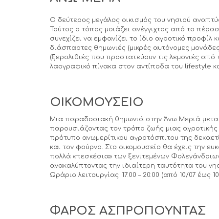
Ο δεύτερος μεγάλος οικισμός του νησιού αναπτύ
Τούτος ο τόπος μοιάζει ανέγγιχτος από το πέρασ
συνεχίζει να εμφανίζει το ίδιο αγροτικό προφίλ 
διάσπαρτες θημωνιές (μικρές αυτόνομες μονάδες
(ξερολιθιές που προστατεύουν τις λεμονιές από 
λαογραφικό πίνακα στον αντίποδα του lifestyle κ
ΟΙΚΟΜΟΥΣΕΙΟ
Μια παραδοσιακή θημωνιά στην Άνω Μεριά μετα
παρουσιάζοντας τον τρόπο ζωής μιας αγροτικής 
πρότυπο ανωμερίτικου αγροτόσπιτου της δεκαετίας
και τον φούρνο. Στο οικομουσείο θα έχεις την ευκ
πολλά «πεσκέσια» των ξενιτεμένων Φολεγάνδριων 
ανακαλύπτοντας την ιδιαίτερη ταυτότητα του νησ
Ωράριο λειτουργίας: 17:00 – 20:00 (από 10/07 έως 10
ΦΑΡΟΣ ΑΣΠΡΟΠΟΥΝΤΑΣ