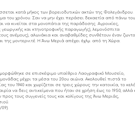
σσεται κατά μήκος των βορειοδυτικών ακτών της Φολεγάνδρου.
μα του χρόνου. Σαν να μην έχει περάσει δεκαετία από πάνω του
και να κινείται στα μονοπάτια της παράδοσης. Αγροικίες,
 γεωργικής και κτηνοτροφικής παραγωγής), λεμονόσπιτα
τους ανέμους), αλωνάκια και αναβαθμίδες συνθέτουν έναν ζωντ
αι της μοντερνιτέ. Η Άνω Μεριά απέχει 6χλμ. από τη Χώρα.
μορφώθηκε σε επισκέψιμο υπαίθριο Λαογραφικό Μουσείο,
μονάδας μέχρι τα μέσα του 20ου αιώνα. Ακολουθεί πιστά το
 του 1940 και χωρίζεται σε τρεις χώρους: την κατοικία, το κελ
αιρία να δεις αντικείμενα που ήταν σε χρήση έως το 1950, αλλά 
προς τους συγγενείς τους και κολίγους της Άνω Μεριάς,
ιού.
/09).