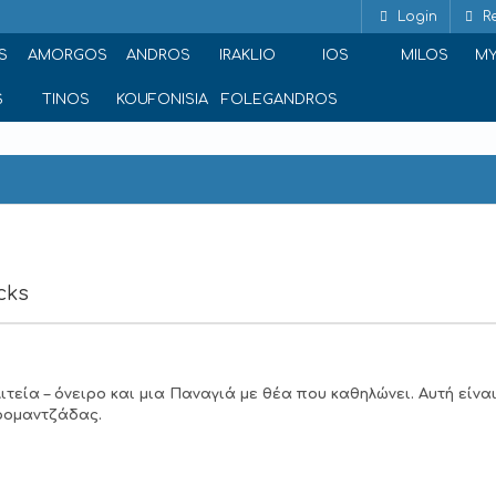
Login
Re
S
AMORGOS
ANDROS
IRAKLIO
IOS
MILOS
M
S
TINOS
KOUFONISIA
FOLEGANDROS
he Rocks
cks
τεία – όνειρο και μια Παναγιά με θέα που καθηλώνει. Αυτή είναι
ρομαντζάδας.