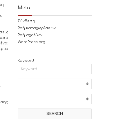
ψη
Meta
δο
Σύνδεση
Ροή καταχωρίσεων
σεις
Ροή σχολίων
 από
WordPress.org
 ένα
ιρία
Keyword
α
σσης