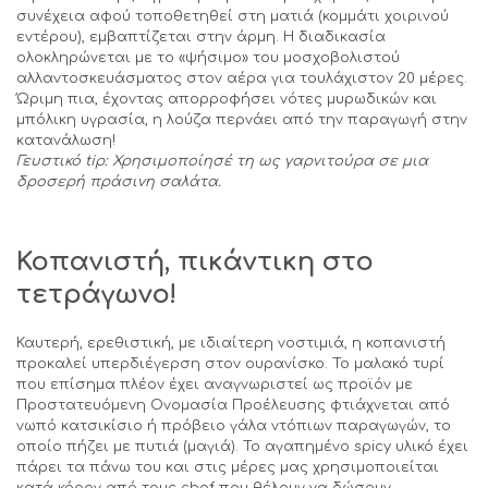
συνέχεια αφού τοποθετηθεί στη ματιά (κομμάτι χοιρινού
εντέρου), εμβαπτίζεται στην άρμη. Η διαδικασία
ολοκληρώνεται με το «ψήσιμο» του μοσχοβολιστού
αλλαντοσκευάσματος στον αέρα για τουλάχιστον 20 μέρες.
Ώριμη πια, έχοντας απορροφήσει νότες μυρωδικών και
μπόλικη υγρασία, η λούζα περνάει από την παραγωγή στην
κατανάλωση!
Γευστικό
tip: Χρησιμοποίησέ τη ως γαρνιτούρα σε μια
δροσερή πράσινη σαλάτα.
Κοπανιστή, πικάντικη στο
τετράγωνο!
Καυτερή, ερεθιστική, με ιδιαίτερη νοστιμιά, η κοπανιστή
προκαλεί υπερδιέγερση στον ουρανίσκο. Το μαλακό τυρί
που επίσημα πλέον έχει αναγνωριστεί ως προϊόν με
Προστατευόμενη Ονομασία Προέλευσης φτιάχνεται από
νωπό κατσικίσιο ή πρόβειο γάλα ντόπιων παραγωγών, το
οποίο πήζει με πυτιά (μαγιά). Το αγαπημένο spicy υλικό έχει
πάρει τα πάνω του και στις μέρες μας χρησιμοποιείται
κατά κόρον από τους chef που θέλουν να δώσουν