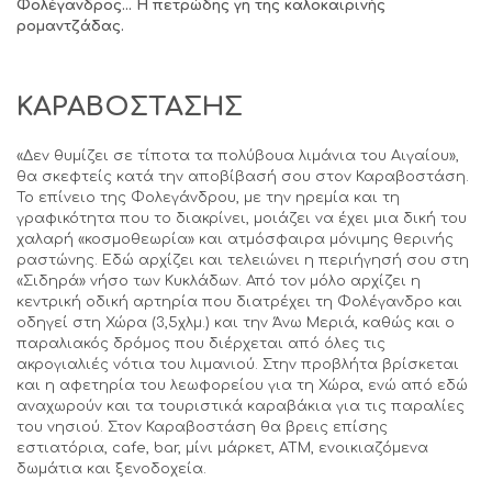
Φολέγανδρος… Η πετρώδης γη της καλοκαιρινής
ρομαντζάδας.
ΚΑΡΑΒΟΣΤΑΣΗΣ
«Δεν θυμίζει σε τίποτα τα πολύβουα λιμάνια του Αιγαίου»,
θα σκεφτείς κατά την αποβίβασή σου στον Καραβοστάση.
Το επίνειο της Φολεγάνδρου, με την ηρεμία και τη
γραφικότητα που το διακρίνει, μοιάζει να έχει μια δική του
χαλαρή «κοσμοθεωρία» και ατμόσφαιρα μόνιμης θερινής
ραστώνης. Εδώ αρχίζει και τελειώνει η περιήγησή σου στη
«Σιδηρά» νήσο των Κυκλάδων. Από τον μόλο αρχίζει η
κεντρική οδική αρτηρία που διατρέχει τη Φολέγανδρο και
οδηγεί στη Χώρα (3,5χλμ.) και την Άνω Μεριά, καθώς και ο
παραλιακός δρόμος που διέρχεται από όλες τις
ακρογιαλιές νότια του λιμανιού. Στην προβλήτα βρίσκεται
και η αφετηρία του λεωφορείου για τη Χώρα, ενώ από εδώ
αναχωρούν και τα τουριστικά καραβάκια για τις παραλίες
του νησιού. Στον Καραβοστάση θα βρεις επίσης
εστιατόρια, cafe, bar, μίνι μάρκετ, ΑΤΜ, ενοικιαζόμενα
δωμάτια και ξενοδοχεία.