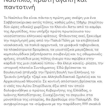
Ναύπλιο, πρώτη αγάπη και
παντοτινή
Το Ναύπλιο θα είναι πάντα η πρώτη μας σκέψη για ένα
Σαββατοκύριακο εκτός πόλης, καθώς μόλις 138χλμ. (περίπου
δύο ώρες οδικώς) χωρίζουν το Κλεινόν Άστυ από το καμάρι
της Αργολίδας, που υπήρξε πρώτη πρωτεύουσα του
νεοσύστατου ελληνικού κράτους. Φτάνοντας εκεί, ξεκινάμε
την περιήγησή μας από την Παλιά Πόλη με τα επιβλητικά
νεοκλασικά, τα παλιά αρχοντικά, τα γραφικά ταβερνάκια,
τα πλακόστρωτα δρομάκια, τα γουστόζικα μαγαζάκια, τα
κομπολογάδικα (αξεπέραστο σουβενίρ) και τις οθωμανικές
κρήνες, στολίδια μιας πόλης-όνειρο που «κρύβει» στην
καρδιά της μια ιταλικού τύπου – θα έλεγε κανείς- piazza, την
ιστορική πλατεία Συντάγματος. Εδώ βρίσκεται το
Βουλευτικό (στέγαζε την Πρώτη Βουλή των Ελλήνων), το
Τριανόν (υπήρξε τζαμί και Αλληλοδιδακτικό Σχολείο) και το
Αρχαιολογικό Μουσείο. Σε κοντινή απόσταση βρίσκεται και
ο ναός του Αγίου Σπυρίδωνα, έξω από τον οποίο
δολοφονήθηκε ο πρώτος Κυβερνήτης της Ελλάδας, ο
Ιωάννης Καποδίστριας. Συνεχίζοντας το σεργιάνι στα
μονοπάτια της ιστορίας, θα βρεθούμε στο Παλαμήδι. Θα
ανηφορίσουμε τα -σύμφωνα με την παράδοση 999 σκαλιά