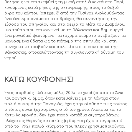
θελήσεις να επισκεφθείς τη μικρή σπηλιά κοντά στο Πορί,
κινούμενος κατά μήκος της ακτογραμμής, προς το δεξιό
άκρο του κόλπου (απέχει 3’ από την Πισίνα). Ακολουθώντας
ένα άνοιγμα ανάμεσα στα βράχια, θα συναντήσεις την
είσοδο του σπηλαίου και στα δεξιά το Μάτι του Διαβόλου,
μια τρύπα που επικοινωνεί με τη θάλασσα και δημιουργεί
ένα μοναδικό φαινόμενο∙ τα ισχυρά ρεύματα ανεβάζουν τα
μανιασμένα ύδατα ως το πάτωμα της σπηλιάς και στη
συνέχεια τα τραβούν και πάλι πίσω στο εσωτερικό της
θάλασσας, αποκαλύπτοντας τη συγκλονιστική δύναμη του
νερού.
ΚΑΤΩ ΚΟΥΦΟΝΗΣΙ
Ένας πορθμός πλάτους μόλις 200μ. το χωρίζει από το Άνω
Κουφονήσι κι όμως, όταν κατεβαίνεις με τη λάντζα στον
παλιό οικισμό της Παναγιάς, έχεις την αίσθηση πως τούτος
ο τόπος είναι ξεχασμένος από τον χρόνο. Ακατοίκητο, το
Κάτω Κουφονήσι δεν έχει παρά κοπάδια αιγοπροβάτων,
ελάχιστες θερινές κατοικίες (η δόμηση έχει απαγορευτεί
από το 1992), παλιά κτίσματα που πλέον χρησιμοποιούνται
ως αποθήκες κτηνοτρόφων και ψαράδων, το λιτό εκκλησάκι