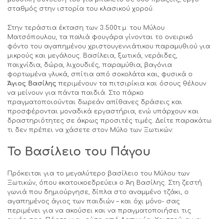
σταθμός στην ιστορία του κλασικού χορού.
Στην τεράστια έκταση των 3.500τ.μ. του Μύλου
Ματσόπουλου, τα παλιά φουγάρα γίνονται το ονειρικό
φόντο του αγαπημένου χριστουγεννιάτικου παραμυθιού για
μικρούς και μεγάλους. Βασίλεια, ξωτικά, νεράιδες,
παιχνίδια, δώρα, λιχουδιές, παραμύθια, βαγόνια
φορτωμένα γλυκά, σπίτια από σοκολάτα και, φυσικά ο
Άγιος Βασίλης
περιμένουν τα πιτσιρίκια και όσους θέλουν
να μείνουν για πάντα παιδιά. Στο πάρκο
πραγματοποιούνται δωρεάν απίθανες δράσεις και
προσφέρονται μοναδικά εργαστήρια, ενώ υπάρχουν και
δραστηριότητες σε άκρως προσιτές τιμές. Δείτε παρακάτω
τι δεν πρέπει να χάσετε στον Μύλο των Ξωτικών:
Το Βασίλειο του Πάγου
Πρόκειται για το μεγαλύτερο βασίλειο του Μύλου των
Ξωτικών, όπου «κατοικοεδρεύει» ο Άη Βασίλης. Στη ζεστή
γωνιά που δημιούργησε, δίπλα στο αναμμένο τζάκι, ο
αγαπημένος άγιος των παιδιών – και όχι μόνο- σας
περιμένει για να ακούσει και να πραγματοποιήσει τις