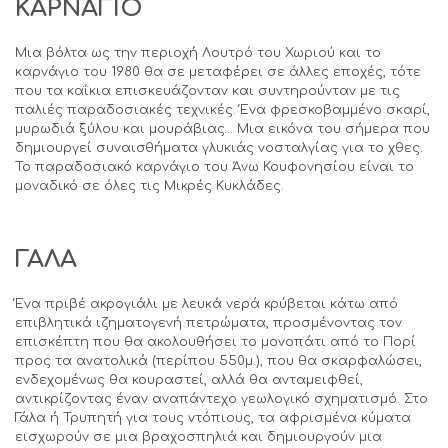
ΚΑΡΝΑΓΙΟ
Μια βόλτα ως την περιοχή Λουτρό του Χωριού και το
καρνάγιο του 1980 θα σε μεταφέρει σε άλλες εποχές, τότε
που τα καΐκια επισκευάζονταν και συντηρούνταν με τις
παλιές παραδοσιακές τεχνικές. Ένα φρεσκοβαμμένο σκαρί,
μυρωδιά ξύλου και μουράβιας… Μια εικόνα του σήμερα που
δημιουργεί συναισθήματα γλυκιάς νοσταλγίας για το χθες.
Το παραδοσιακό καρνάγιο του Άνω Κουφονησίου είναι το
μοναδικό σε όλες τις Μικρές Κυκλάδες.
ΓΑΛΑ
Ένα πριβέ ακρογιάλι με λευκά νερά κρύβεται κάτω από
επιβλητικά ιζηματογενή πετρώματα, προσμένοντας τον
επισκέπτη που θα ακολουθήσει το μονοπάτι από το Πορί
προς τα ανατολικά (περίπου 550μ.), που θα σκαρφαλώσει,
ενδεχομένως θα κουραστεί, αλλά θα ανταμειφθεί,
αντικρίζοντας έναν αναπάντεχο γεωλογικό σχηματισμό. Στο
Γάλα ή Τρυπητή για τους ντόπιους, τα αφρισμένα κύματα
εισχωρούν σε μια βραχοσπηλιά και δημιουργούν μια