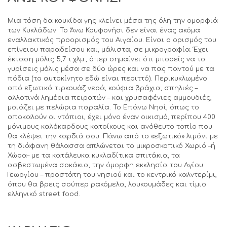
Μια τόση δα κουκίδα γης κλείνει μέσα της όλη την ομορφιά
των Κυκλάδων. Το Άνω Κουφονήσι δεν είναι ένας ακόμα
εναλλακτικός προορισμός του Αιγαίου. Είναι ο ορισμός του
επίγειου παραδείσου και, μάλιστα, σε μικρογραφία. Έχει
έκταση μόλις 5,7 τ.χλμ., όπερ σημαίνει ότι μπορείς να το
γυρίσεις μόλις μέσα σε δύο ώρες και να πας παντού με τα
πόδια (το αυτοκίνητο εδώ είναι περιττό). Περικυκλωμένο
από εξωτικά τιρκουάζ νερά, κούφια βράχια, σπηλιές –
αλλοτινά λημέρια πειρατών – και χρυσαφένιες αμμουδιές,
μοιάζει με πελώρια παραλία. Το Επάνω Νησί, όπως το
αποκαλούν οι ντόπιοι, έχει μόνο έναν οικισμό, περίπου 400
μόνιμους καλόκαρδους κατοίκους και ανόθευτο τοπίο που
θα κλέψει την καρδιά σου. Πάνω από το «εξωτικό» λιμάνι με
τη διάφανη θάλασσα απλώνεται το μικροσκοπικό Χωριό –ή
Χώρα– με τα κατάλευκα κυκλαδίτικα σπιτάκια, τα
ασβεστωμένα σοκάκια, την όμορφη εκκλησία του Αγίου
Γεωργίου – προστάτη του νησιού και το κεντρικό καλντερίμι,
όπου θα βρεις σούπερ ρακόμελα, λουκουμάδες και τίμιο
ελληνικό street food.