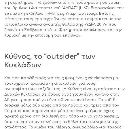
τη συμπλήρωση 76 χρόνων από την πρόσκρουση σε νάρκη
του θρυλικού Αντιτορπιλικού “ΑΔΡΙΑΣ” (L 67), διοργανώνει την
επετειακή εκδήλωση «Μνήμες Υπερηφάνειας». Επίσης,
φέτος το τριήμερο της εθνικής επετείου συμπίπτει με τον
ιστιοπλοϊκό αγώνα ανοικτής θαλάσσης «ΥΔΡΑ 2019», που
ξεκινά το Σάββατο από το Φάληρο και ολοκληρώνεται την
Κυριακή με την απονομή των επάθλων.
Κύθνος, το “
outsider
” των
Κυκλάδων
Κρυφός παράδεισος για τους ψαγμένους weekenders μα
ταυτόχρονα πραγματική αποκάλυψη για τους
ανυποψίαστους ταξιδιώτες… Η Κύθνος είναι η πρόταση των
Δυτικών Κυκλάδων σε όσους αναζητούν έναν κοντινό στην
Αθήνα προορισμό για ένα φθινοπωρινό break. Το ταξίδι
διαρκεί μόλις δύο ώρες από το Λαύριο και τρεις από τον
Πειραιά, που σημαίνει ότι μέσα σε ένα τριήμερο έχεις
αρκετό χρόνο στη διάθεσή σου τόσο για να χαλαρώσεις,
όσο και για να ανακαλύψεις τα θέλγητρα του νησιού της
απλότητας. Το λιμάνι του Μέριχα, αγκυροβόλιο για Ιταλούς