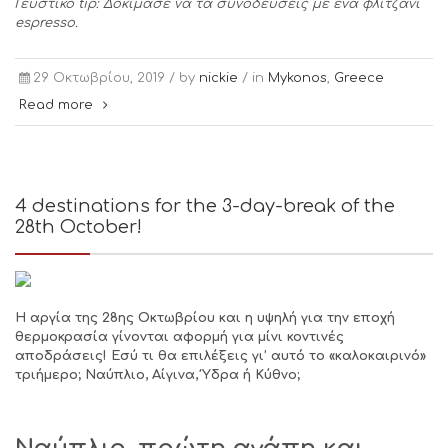
Γευστικό
tip
: Δοκίμασε να τα συνοδεύσεις με ένα φλιτζάνι
espresso
.
29 Οκτωβρίου, 2019 /
by
nickie
/ in
Mykonos
,
Greece
Read more
4 destinations for the 3-day-break of the
28th October!
Η αργία της 28ης Οκτωβρίου και η υψηλή για την εποχή
θερμοκρασία γίνονται αφορμή για μίνι κοντινές
αποδράσεις! Εσύ τι θα επιλέξεις γι’ αυτό το «καλοκαιρινό»
τριήμερο; Ναύπλιο, Αίγινα, Ύδρα ή Κύθνο;