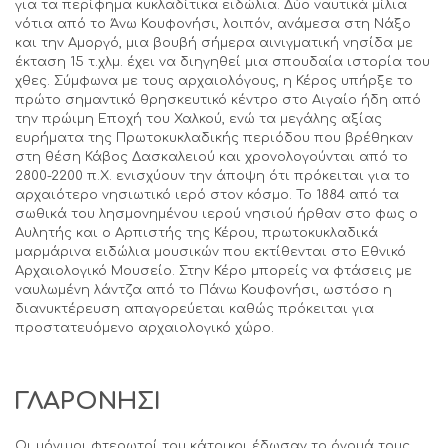
για τα περίφημα κυκλαδίτικα ειδώλια. Δύο ναυτικά μίλια
νότια από το Άνω Κουφονήσι, λοιπόν, ανάμεσα στη Νάξο
και την Αμοργό, μια βουβή σήμερα αινιγματική νησίδα με
έκταση 15 τ.χλμ. έχει να διηγηθεί μια σπουδαία ιστορία του
χθες. Σύμφωνα με τους αρχαιολόγους, η Κέρος υπήρξε το
πρώτο σημαντικό θρησκευτικό κέντρο στο Αιγαίο ήδη από
την πρώιμη Εποχή του Χαλκού, ενώ τα μεγάλης αξίας
ευρήματα της Πρωτοκυκλαδικής περιόδου που βρέθηκαν
στη θέση Κάβος Δασκαλειού και χρονολογούνται από το
2800-2200 π.Χ. ενισχύουν την άποψη ότι πρόκειται για το
αρχαιότερο νησιωτικό ιερό στον κόσμο. Το 1884 από τα
σωθικά του λησμονημένου ιερού νησιού ήρθαν στο φως ο
Αυλητής και ο Αρπιστής της Κέρου, πρωτοκυκλαδικά
μαρμάρινα ειδώλια μουσικών που εκτίθενται στο Εθνικό
Αρχαιολογικό Μουσείο. Στην Κέρο μπορείς να φτάσεις με
ναυλωμένη λάντζα από το Πάνω Κουφονήσι, ωστόσο η
διανυκτέρευση απαγορεύεται καθώς πρόκειται για
προστατευόμενο αρχαιολογικό χώρο.
ΓΛΑΡΟΝΗΣΙ
Οι μόνιμοι φτερωτοί του κάτοικοι έδωσαν το όνομά τους