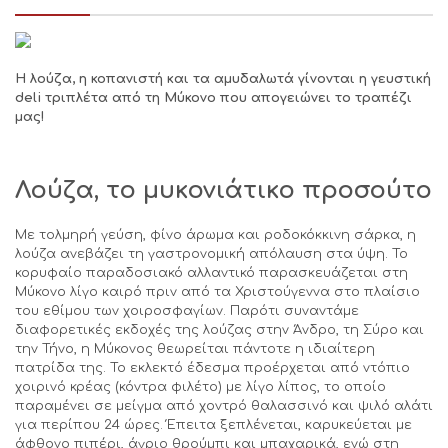
Η λούζα, η κοπανιστή και τα αμυδαλωτά γίνονται η γευστική
deli
τριπλέτα από τη Μύκονο που απογειώνει το τραπέζι
μας!
Λούζα, το μυκονιάτικο προσούτο
Με τολμηρή γεύση, φίνο άρωμα και ροδοκόκκινη σάρκα, η
λούζα ανεβάζει τη γαστρονομική απόλαυση στα ύψη. Το
κορυφαίο παραδοσιακό αλλαντικό παρασκευάζεται στη
Μύκονο λίγο καιρό πριν από τα Χριστούγεννα στο πλαίσιο
του εθίμου των χοιροσφαγίων. Παρότι συναντάμε
διαφορετικές εκδοχές της λούζας στην Άνδρο, τη Σύρο και
την Τήνο, η Μύκονος θεωρείται πάντοτε η ιδιαίτερη
πατρίδα της. Το εκλεκτό έδεσμα προέρχεται από ντόπιο
χοιρινό κρέας (κόντρα φιλέτο) με λίγο λίπος, το οποίο
παραμένει σε μείγμα από χοντρό θαλασσινό και ψιλό αλάτι
για περίπου 24 ώρες. Έπειτα ξεπλένεται, καρυκεύεται με
άφθονο πιπέρι, άγριο θρούμπι και μπαχαρικά, ενώ στη