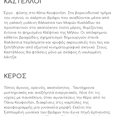
ΚΑΣΤΕΛΛΟΙ
Έργο… φύσης στο Κάτω Κουφονήσι. Στο βορειοδυτικό τμήμα
του νησιού, οι σκόρπιοι βράχοι που αναδύονται μέσα από
τη γαλανή γυάλινη θάλασσα των Μικρών Κυκλάδων σε
προϋπαντούν στο ακατοίκητο τούτο μέρος, θυμίζοντας
έντονα το φημισμένο Κλέφτικο της Μήλου. Οι απόκρημνοι
κάθετοι βραχώδεις σχηματισμοί δημιουργούν στενά
θαλάσσια περάσματα και κρυφές ακρογιαλιές που λες και
ξεπήδησαν από εξωτικό κινηματογραφικό σκηνικό. Στους
Καστέλλους θα φτάσεις μόνο με σκάφος ή ναυλωμένη
λάντζα.
ΚΕΡΟΣ
Τόπος άγονος, ορεινός, ακατοίκητος… Ταυτόχρονα
μυστηριακός και ανεξήγητα ενεργειακός. Λένε ότι τις
νύχτες με πανσέληνο, όταν αγναντεύεις την Κέρο από το
Πάνω Κουφονήσι, διακρίνεις στις καμπύλες της
κορυφογραμμής μια γυναικεία μορφή. Εκείνη την
ξαπλωμένη γυναίκα των βράχων που έγινε πηγή έμπνευσης