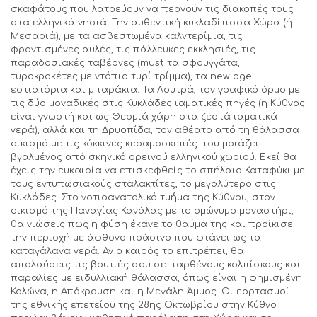
σκαφάτους που λατρεύουν να περνούν τις διακοπές τους
στα ελληνικά νησιά. Την αυθεντική κυκλαδίτισσα Χώρα (ή
Μεσαριά), με τα ασβεστωμένα καλντερίμια, τις
φροντισμένες αυλές, τις πάλλευκες εκκλησιές, τις
παραδοσιακές ταβέρνες (must τα σφουγγάτα,
τυροκροκέτες με ντόπιο τυρί τρίμμα), τα new age
εστιατόρια και μπαράκια. Τα Λουτρά, τον γραφικό όρμο με
τις δύο μοναδικές στις Κυκλάδες ιαματικές πηγές (η Κύθνος
είναι γνωστή και ως Θερμιά χάρη στα ζεστά ιαματικά
νερά), αλλά και τη Δρυοπίδα, τον αθέατο από τη θάλασσα
οικισμό με τις κόκκινες κεραμοσκεπές που μοιάζει
βγαλμένος από σκηνικό ορεινού ελληνικού χωριού. Εκεί θα
έχεις την ευκαιρία να επισκεφθείς το σπήλαιο Καταφύκι με
τους εντυπωσιακούς σταλακτίτες, το μεγαλύτερο στις
Κυκλάδες. Στο νοτιοανατολικό τμήμα της Κύθνου, στον
οικισμό της Παναγίας Κανάλας με το ομώνυμο μοναστήρι,
θα νιώσεις πως η φύση έκανε το θαύμα της και προίκισε
την περιοχή με άφθονο πράσινο που φτάνει ως τα
καταγάλανα νερά. Αν ο καιρός το επιτρέπει, θα
απολαύσεις τις βουτιές σου σε παρθένους κολπίσκους και
παραλίες με ειδυλλιακή θάλασσα, όπως είναι η φημισμένη
Κολώνα, η Απόκρουση και η Μεγάλη Άμμος. Οι εορτασμοί
της εθνικής επετείου της 28ης Οκτωβρίου στην Κύθνο