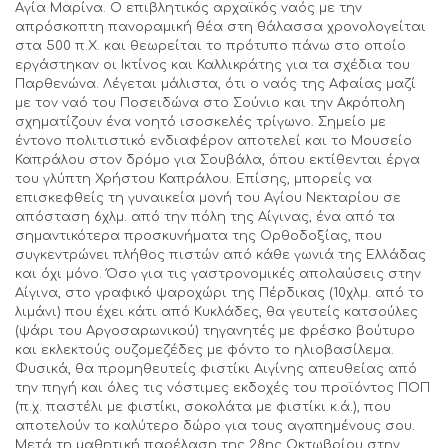
Αγία Μαρίνα. Ο επιβλητικός αρχαϊκός ναός με την
απρόσκοπτη πανοραμική θέα στη θάλασσα χρονολογείται
στα 500 π.Χ. και θεωρείται το πρότυπο πάνω στο οποίο
εργάστηκαν οι Ικτίνος και Καλλικράτης για τα σχέδια του
Παρθενώνα. Λέγεται μάλιστα, ότι ο ναός της Αφαίας μαζί
με τον ναό του Ποσειδώνα στο Σούνιο και την Ακρόπολη
σχηματίζουν ένα νοητό ισοσκελές τρίγωνο. Σημείο με
έντονο πολιτιστικό ενδιαφέρον αποτελεί και το Μουσείο
Καπράλου στον δρόμο για Σουβάλα, όπου εκτίθενται έργα
του γλύπτη Χρήστου Καπράλου. Επίσης, μπορείς να
επισκεφθείς τη γυναικεία μονή του Αγίου Νεκταρίου σε
απόσταση 6χλμ. από την πόλη της Αίγινας, ένα από τα
σημαντικότερα προσκυνήματα της Ορθοδοξίας, που
συγκεντρώνει πλήθος πιστών από κάθε γωνιά της Ελλάδας
και όχι μόνο. Όσο για τις γαστρονομικές απολαύσεις στην
Αίγινα, στο γραφικό ψαροχώρι της Πέρδικας (10χλμ. από το
λιμάνι) που έχει κάτι από Κυκλάδες, θα γευτείς κατσούλες
(ψάρι του Αργοσαρωνικού) τηγανητές με φρέσκο βούτυρο
και εκλεκτούς ουζομεζέδες με φόντο το ηλιοβασίλεμα.
Φυσικά, θα προμηθευτείς φιστίκι Αιγίνης απευθείας από
την πηγή και όλες τις νόστιμες εκδοχές του προϊόντος ΠΟΠ
(π.χ. παστέλι με φιστίκι, σοκολάτα με φιστίκι κ.ά.), που
αποτελούν το καλύτερο δώρο για τους αγαπημένους σου.
Μετά τη μαθητική παρέλαση της 28ης Οκτωβρίου στην