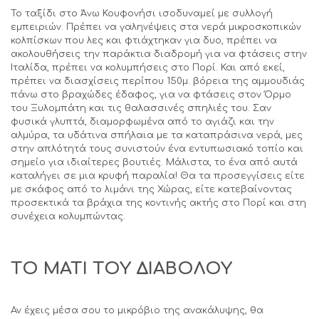
Το ταξίδι στο Άνω Κουφονήσι ισοδυναμεί με συλλογή
εμπειριών. Πρέπει να γαληνέψεις στα νερά μικροσκοπικών
κολπίσκων που λες και φτιάχτηκαν για δυο, πρέπει να
ακολουθήσεις την παράκτια διαδρομή για να φτάσεις στην
Ιταλίδα, πρέπει να κολυμπήσεις στο Πορί. Και από εκεί,
πρέπει να διασχίσεις περίπου 150μ. βόρεια της αμμουδιάς
πάνω στο βραχώδες έδαφος, για να φτάσεις στον Όρμο
του Ξυλομπάτη και τις θαλασσινές σπηλιές του. Σαν
φυσικά γλυπτά, διαμορφωμένα από το αγιάζι και την
αλμύρα, τα υδάτινα σπήλαια με τα καταπράσινα νερά, μες
στην απλότητά τους συνιστούν ένα εντυπωσιακό τοπίο και
σημείο για ιδιαίτερες βουτιές. Μάλιστα, το ένα από αυτά
καταλήγει σε μια κρυφή παραλία! Θα τα προσεγγίσεις είτε
με σκάφος από το λιμάνι της Χώρας, είτε κατεβαίνοντας
προσεκτικά τα βράχια της κοντινής ακτής στο Πορί και στη
συνέχεια κολυμπώντας.
ΤΟ ΜΑΤΙ ΤΟΥ ΔΙΑΒΟΛΟΥ
Αν έχεις μέσα σου το μικρόβιο της ανακάλυψης, θα