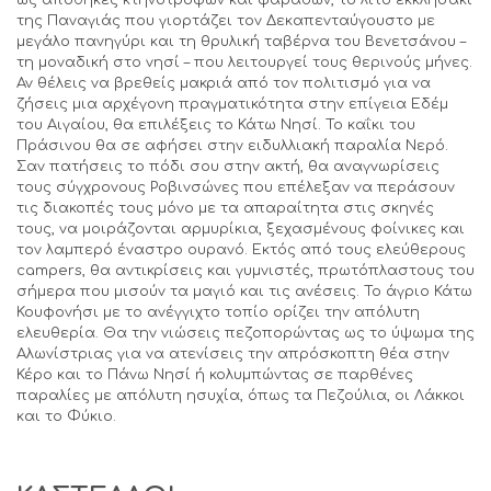
της Παναγιάς που γιορτάζει τον Δεκαπενταύγουστο με
μεγάλο πανηγύρι και τη θρυλική ταβέρνα του Βενετσάνου –
τη μοναδική στο νησί – που λειτουργεί τους θερινούς μήνες.
Αν θέλεις να βρεθείς μακριά από τον πολιτισμό για να
ζήσεις μια αρχέγονη πραγματικότητα στην επίγεια Εδέμ
του Αιγαίου, θα επιλέξεις το Κάτω Νησί. Το καΐκι του
Πράσινου θα σε αφήσει στην ειδυλλιακή παραλία Νερό.
Σαν πατήσεις το πόδι σου στην ακτή, θα αναγνωρίσεις
τους σύγχρονους Ροβινσώνες που επέλεξαν να περάσουν
τις διακοπές τους μόνο με τα απαραίτητα στις σκηνές
τους, να μοιράζονται αρμυρίκια, ξεχασμένους φοίνικες και
τον λαμπερό έναστρο ουρανό. Εκτός από τους ελεύθερους
campers, θα αντικρίσεις και γυμνιστές, πρωτόπλαστους του
σήμερα που μισούν τα μαγιό και τις ανέσεις. Το άγριο Κάτω
Κουφονήσι με το ανέγγιχτο τοπίο ορίζει την απόλυτη
ελευθερία. Θα την νιώσεις πεζοπορώντας ως το ύψωμα της
Αλωνίστριας για να ατενίσεις την απρόσκοπτη θέα στην
Κέρο και το Πάνω Νησί ή κολυμπώντας σε παρθένες
παραλίες με απόλυτη ησυχία, όπως τα Πεζούλια, οι Λάκκοι
και το Φύκιο.