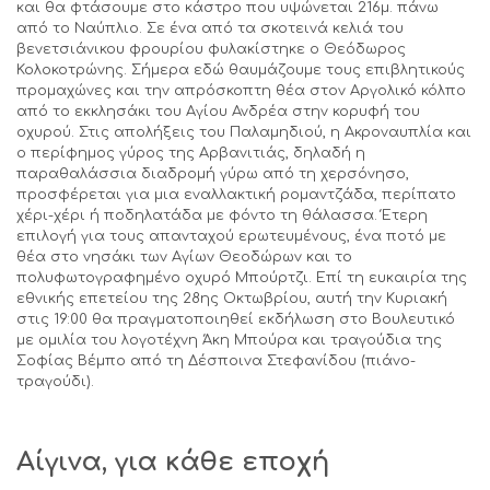
και θα φτάσουμε στο κάστρο που υψώνεται 216μ. πάνω
από το Ναύπλιο. Σε ένα από τα σκοτεινά κελιά του
βενετσιάνικου φρουρίου φυλακίστηκε ο Θεόδωρος
Κολοκοτρώνης. Σήμερα εδώ θαυμάζουμε τους επιβλητικούς
προμαχώνες και την απρόσκοπτη θέα στον Αργολικό κόλπο
από το εκκλησάκι του Αγίου Ανδρέα στην κορυφή του
οχυρού. Στις απολήξεις του Παλαμηδιού, η Ακροναυπλία και
ο περίφημος γύρος της Αρβανιτιάς, δηλαδή η
παραθαλάσσια διαδρομή γύρω από τη χερσόνησο,
προσφέρεται για μια εναλλακτική ρομαντζάδα, περίπατο
χέρι-χέρι ή ποδηλατάδα με φόντο τη θάλασσα. Έτερη
επιλογή για τους απανταχού ερωτευμένους, ένα ποτό με
θέα στο νησάκι των Αγίων Θεοδώρων και το
πολυφωτογραφημένο οχυρό Μπούρτζι. Επί τη ευκαιρία της
εθνικής επετείου της 28ης Οκτωβρίου, αυτή την Κυριακή
στις 19:00 θα πραγματοποιηθεί εκδήλωση στο Βουλευτικό
με ομιλία του λογοτέχνη Άκη Μπούρα και τραγούδια της
Σοφίας Βέμπο από τη Δέσποινα Στεφανίδου (πιάνο-
τραγούδι).
Αίγινα, για κάθε εποχή