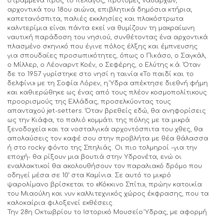
στραμμένα προς το πέλαγος, προτομές ναυάρχων,
αρχοντικά του 18ου αιώνα, επιβλητικά δημόσια κτήρια,
καπετανόσπιτα, παλιές εκκλησίες και πλακόστρωτα
καλντερίμια είναι πάντα εκεί να θυμίζουν τη μακραίωνη
ναυτική παράδοση του νησιού, συνθέτοντας ένα αρχοντικά
πλασμένο σκηνικό που έγινε πόλος έλξης και έμπνευσης
για σπουδαίες προσωπικότητες, όπως ο Πικάσο, ο Σαγκάλ,
ο Μίλλερ, o Λέοναρντ Κοέν, ο Σεφέρης, ο Ελύτης κ.ά. Όταν
δε το 1957 γυρίστηκε στο νησί η ταινία «Το παιδί και το
δελφίνι» με τη Σοφία Λόρεν, η Ύδρα απέκτησε διεθνή φήμη
και καθιερώθηκε ως ένας από τους πλέον κοσμοπολίτικους
προορισμούς της Ελλάδας, προσελκύοντας τους
απανταχού jet-setters. Όταν βρεθείς εδώ, θα ανηφορίσεις
ως την Κιάφα, το παλιό κομμάτι της πόλης με τα μικρά
ξενοδοχεία και τα νοσταλγικά αρχοντόσπιτα του χθες, θα
απολαύσεις τον καφέ σου στην προβλήτα με θέα θάλασσα
ή στο rocky φόντο της Σπηλιάς. Οι πιο τολμηροί -για την
εποχή- θα ρίξουν μια βουτιά στην Υδρονέτα, ενώ οι
εναλλακτικοί θα ακολουθήσουν τον παραλιακό δρόμο που
οδηγεί μέσα σε 10’ στα Καμίνια. Σε αυτό το μικρό
ψαρολίμανο βρίσκεται το «Κόκκινο Σπίτι», πρώην κατοικία
του Μιαούλη και νυν καλλιτεχνικός χώρος έκφρασης, που τα
καλοκαίρια φιλοξενεί εκθέσεις.
Την 28η Οκτωβρίου το Ιστορικό Μουσείο Ύδρας, με αφορμή