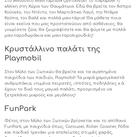
Στο «Μουσείο Μανιταριών» ζωντανεύει το παραμύθι η
«Αλίκη στη Χώρα των Θαυμάτων». Εδώ θα βρείτε τον Άσπρο
Κούνελο, τον Ντόντο, τον Μαρτιάτικο Λαγό, την Ντάμα
Κούπα, τον Βαλέ και πολλά μανιτάρια! Θα μάθετε ποια
είναι εκείνα που μας προστατεύουν από ασθένειες, θα
γνωρίσετε ζώα, θα ζωγραφίσετε και θα φύγετε με πολλά
μανιταροδωράκια και μανιταρολιχουδιές!
Κρυστάλλινο παλάτι της
Playmobil
Στον Μύλο των Ξωτικών θα βρείτε και τα αγαπημένα
παιχνίδια των παιδιών, Playmobil! Τα μικρά χαμογελαστά
ανθρωπάκια, ντυμένα πειρατές, ιππότες, ποδηλάτες κ.ά.
έχουν το δικό τους μαγικό παλάτι, προορισμένο να
ξετρελάνει μικρούς και μεγάλους!
Fun
Park
Φέτος στον Μύλο των Ξωτικών βρίσκεται και το απίθανο
FunPark, με παιχνίδια όπως, Carousel, Roller Coaster, Ρόδα
και παιδικό τρενάκι για ατελείωτες στιγμές χαράς,