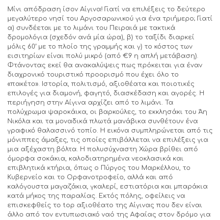
Μίνι απόδραση ίσον Αίγινα! Γιατί να επιλέξεις το δεύτερο
μεγαλύτερο νησί του Αργοσαρωνικού για ένα τριήμερο; Γιατί
α) συνδέεται με το λιμάνι του Πειραιά με τακτικά
δρομολόγια (σχεδόν ανά μία ώρα), β) το ταξίδι διαρκεί
μόλις 60’ με το πλοίο της γραμμής και γ) το κόστος των
εισιτηρίων είναι πολύ μικρό (από €9 η απλή μετάβαση).
Φτάνοντας εκεί θα ανακαλύψεις πως πρόκειται για έναν
διαχρονικό τουριστικό προορισμό που έχει όλο το
«πακέτο». Ιστορία, πολιτισμό, αξιοθέατα και ποιοτικές
επιλογές για διαμονή, φαγητό, διασκέδαση και αγορές. Η
περιήγηση στην Αίγινα αρχίζει από το λιμάνι. Τα
πολύχρωμα ψαροκάικα, οι βαρκούλες, το εκκλησάκι του Άη
Νικόλα και τα μοναδικά πλωτά μανάβικα συνθέτουν ένα
γραφικό θαλασσινό τοπίο. Η εικόνα συμπληρώνεται από τις
μόνιππες άμαξες, τις οποίες επιβάλλεται να επιλέξεις για
μια αξέχαστη βόλτα. Η πολυσύχναστη Χώρα βρίθει από
όμορφα σοκάκια, καλοδιατηρημένα νεοκλασικά και
επιβλητικά κτήρια, όπως ο Πύργος του Μαρκέλλου, το
Κυβερνείο και το Ορφανοτροφείο, αλλά και από
καλόγουστα μαγαζάκια, γκαλερί, εστιατόρια και μπαράκια
κατά μήκος της παραλίας. Εκτός πόλης, οφείλεις να
επισκεφθείς το top αξιοθέατο της Αίγινας που δεν είναι
άλλο από τον εντυπωσιακό ναό της Αφαίας στον δρόμο για