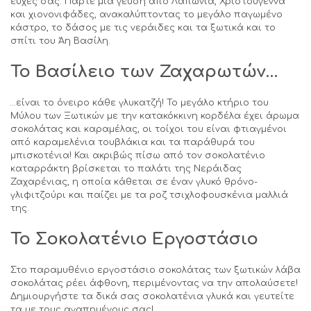
ευχές σας. Πάρτε μια γεύση από Λαπωνία, Χριστούγεννα
και χιονονιφάδες, ανακαλύπτοντας το μεγάλο παγωμένο
κάστρο, το δάσος με τις νεράιδες και τα ξωτικά και το
σπίτι του Άη Βασίλη.
Το Βασίλειο των Ζαχαρωτών…
…είναι το όνειρο κάθε γλυκατζή! Το μεγάλο κτήριο του
Μύλου των Ξωτικών με την κατακόκκινη κορδέλα έχει άρωμα
σοκολάτας και καραμέλας, οι τοίχοι του είναι φτιαγμένοι
από καραμελένια τουβλάκια και τα παράθυρά του
μπισκοτένια! Και ακριβώς πίσω από τον σοκολατένιο
καταρράκτη βρίσκεται το παλάτι της Νεράιδας
Ζαχαρένιας, η οποία κάθεται σε έναν γλυκό θρόνο-
γλιφιτζούρι και παίζει με τα ροζ τσιχλοφουσκένια μαλλιά
της.
Το Σοκολατένιο Εργοστάσιο
Στο παραμυθένιο εργοστάσιο σοκολάτας των ξωτικών λάβα
σοκολάτας ρέει άφθονη, περιμένοντας να την απολαύσετε!
Δημιουργήστε τα δικά σας σοκολατένια γλυκά και γευτείτε
τα με τους αγαπημένους σας!