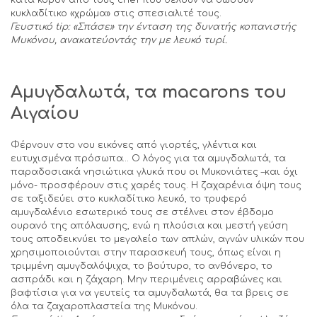
κυκλαδίτικο «χρώμα» στις σπεσιαλιτέ τους.
Γευστικό
tip
: «Σπάσε» την ένταση της δυνατής κοπανιστής
Μυκόνου, ανακατεύοντάς την με λευκό τυρί.
Αμυγδαλωτά, τα
macarons
του
Αιγαίου
Φέρνουν στο νου εικόνες από γιορτές, γλέντια και
ευτυχισμένα πρόσωπα… Ο λόγος για τα αμυγδαλωτά, τα
παραδοσιακά νησιώτικα γλυκά που οι Μυκονιάτες –και όχι
μόνο- προσφέρουν στις χαρές τους. Η ζαχαρένια όψη τους
σε ταξιδεύει στο κυκλαδίτικο λευκό, το τρυφερό
αμυγδαλένιο εσωτερικό τους σε στέλνει στον έβδομο
ουρανό της απόλαυσης, ενώ η πλούσια και μεστή γεύση
τους αποδεικνύει το μεγαλείο των απλών, αγνών υλικών που
χρησιμοποιούνται στην παρασκευή τους, όπως είναι η
τριμμένη αμυγδαλόψιχα, το βούτυρο, το ανθόνερο, το
ασπράδι και η ζάχαρη. Μην περιμένεις αρραβώνες και
βαφτίσια για να γευτείς τα αμυγδαλωτά, θα τα βρεις σε
όλα τα ζαχαροπλαστεία της Μυκόνου.