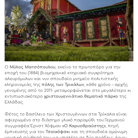
Ο
Μύλος Ματσόπουλου
, εκείνο το πρωτοπόρο για την
εποχή του (1884) βιομηχανικό κτηριακό συγκρότημα
αλευρόμυλων και νυν σπουδαίο μνημείο πολιτιστικής
κληρονομιάς της
πόλης των Τρικάλων
, κάθε χρόνο – αρχής
γενομένης από το 2011- μεταμορφώνεται στο μεγαλύτερο κι
εντυπωσιακότερο
χριστουγεννιάτικο θεματικό πάρκο
της
Ελλάδας.
Φέτος το Βασίλειο των Χριστουγέννων στα Τρίκαλα είναι
αφιερωμένο στο διάσημο γλυκό παραμύθι του Γερμανού
συγγραφέα Έρνστ Χόφμαν «
Ο
Καρυοθραύστης
», πηγή
έμπνευσης για τον
Τσαϊκόφσκι
και τη σπουδαία ομώνυμη
μουσική σύνθεσή του για μπαλέτο σε δύο πράξεις, έργο-