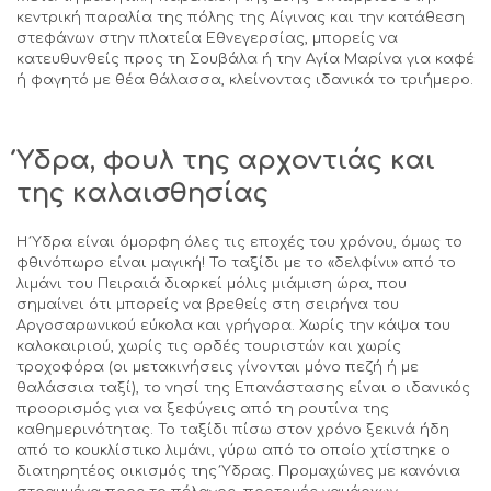
κεντρική παραλία της πόλης της Αίγινας και την κατάθεση
στεφάνων στην πλατεία Εθνεγερσίας, μπορείς να
κατευθυνθείς προς τη Σουβάλα ή την Αγία Μαρίνα για καφέ
ή φαγητό με θέα θάλασσα, κλείνοντας ιδανικά το τριήμερο.
Ύδρα, φουλ της αρχοντιάς και
της καλαισθησίας
Η Ύδρα είναι όμορφη όλες τις εποχές του χρόνου, όμως το
φθινόπωρο είναι μαγική! Το ταξίδι με το «δελφίνι» από το
λιμάνι του Πειραιά διαρκεί μόλις μιάμιση ώρα, που
σημαίνει ότι μπορείς να βρεθείς στη σειρήνα του
Αργοσαρωνικού εύκολα και γρήγορα. Χωρίς την κάψα του
καλοκαιριού, χωρίς τις ορδές τουριστών και χωρίς
τροχοφόρα (οι μετακινήσεις γίνονται μόνο πεζή ή με
θαλάσσια ταξί), το νησί της Επανάστασης είναι ο ιδανικός
προορισμός για να ξεφύγεις από τη ρουτίνα της
καθημερινότητας. Το ταξίδι πίσω στον χρόνο ξεκινά ήδη
από το κουκλίστικο λιμάνι, γύρω από το οποίο χτίστηκε ο
διατηρητέος οικισμός της Ύδρας. Προμαχώνες με κανόνια