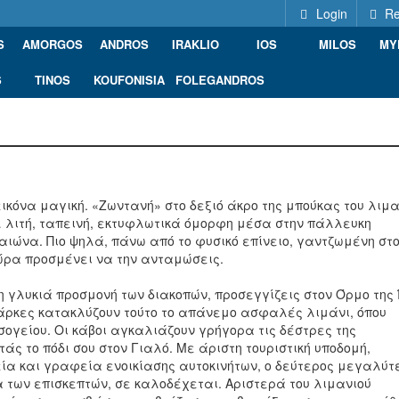
Login
Re
S
AMORGOS
ANDROS
IRAKLIO
IOS
MILOS
MY
S
TINOS
KOUFONISIA
FOLEGANDROS
εικόνα μαγική. «Ζωντανή» στο δεξιό άκρο της μπούκας του λιμ
ς… λιτή, ταπεινή, εκτυφλωτικά όμορφη μέσα στην πάλλευκη
 αιώνα. Πιο ψηλά, πάνω από το φυσικό επίνειο, γαντζωμένη στ
ώρα προσμένει να την ανταμώσεις.
 γλυκιά προσμονή των διακοπών, προσεγγίζεις στον Όρμο της Ί
βάρκες κατακλύζουν τούτο το απάνεμο ασφαλές λιμάνι, όπου
σογείου. Οι κάβοι αγκαλιάζουν γρήγορα τις δέστρες της
άς το πόδι σου στον Γιαλό. Με άριστη τουριστική υποδομή,
ία και γραφεία ενοικίασης αυτοκινήτων, ο δεύτερος μεγαλύτ
δα των επισκεπτών, σε καλοδέχεται. Αριστερά του λιμανιού