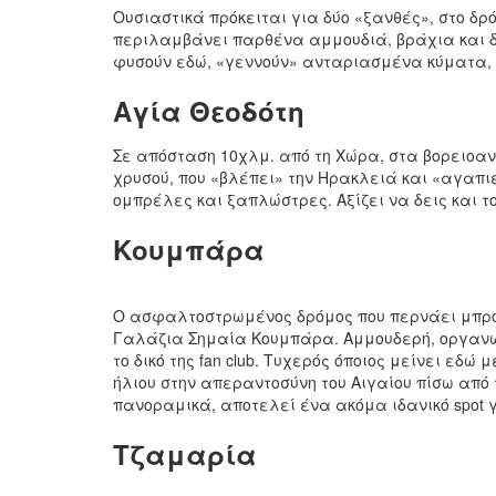
Ουσιαστικά πρόκειται για δύο «ξανθές», στο δρό
περιλαμβάνει παρθένα αμμουδιά, βράχια και 
φυσούν εδώ, «γεννούν» ανταριασμένα κύματα, ιδ
Αγία Θεοδότη
Σε απόσταση 10χλμ. από τη Χώρα, στα βορειοα
χρυσού, που «βλέπει» την Ηρακλειά και «αγαπι
ομπρέλες και ξαπλώστρες. Αξίζει να δεις και τ
Κουμπάρα
Ο ασφαλτοστρωμένος δρόμος που περνάει μπρο
Γαλάζια Σημαία Κουμπάρα. Αμμουδερή, οργανωμ
το δικό της fan club. Τυχερός όποιος μείνει εδ
ήλιου στην απεραντοσύνη του Αιγαίου πίσω από τ
πανοραμικά, αποτελεί ένα ακόμα ιδανικό spot 
Τζαμαρία