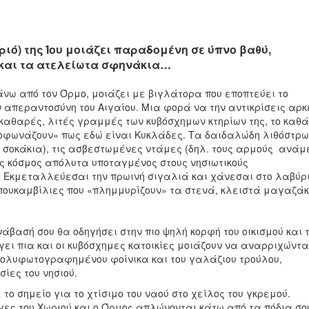
ριό) της Ίου μοιάζει παραδομένη σε ύπνο βαθύ,
και τα ατελείωτα σφηνάκια…
νω από τον Όρμο, μοιάζει με βιγλάτορα που εποπτεύει το
ην απεραντοσύνη του Αιγαίου. Μια φορά να την αντικρίσεις αρκ
 καθαρές, λιτές γραμμές των κυβόσχημων κτηρίων της, το καθά
οφωνάζουν» πως εδώ είναι Κυκλάδες. Τα δαιδαλώδη λιθόστρ
α σοκάκια), τις ασβεστωμένες ντάμες (δηλ. τους αρμούς ανά
ς κόσμος απόλυτα υποταγμένος στους νησιωτικούς
. Εκμεταλλεύεσαι την πρωινή σιγαλιά και χάνεσαι στο λαβύρ
μπουκαμβίλιες που «πλημμυρίζουν» τα στενά, κλειστά μαγαζά
βασή σου θα οδηγήσει στην πιο ψηλή κορφή του οικισμού και 
ει πια και οι κυβόσχημες κατοικίες μοιάζουν να αναρριχώντα
 πολυφωτογραφημένου φοίνικα και του γαλάζιου τρούλου,
σίες του νησιού.
ο σημείο για το χτίσιμο του ναού στο χείλος του γκρεμού.
τέγες του Χωριού και ο Όρμος απλώνονται κάτω από τα πόδια σ