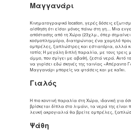
Μαγγανάρι
Κινηματογραφικό location, γερές δόσεις εξωτι
αίσθηση ότι είσαι μόνος πάνω στη γη… Μια ευγε
απόστασης από τη Χώρα (23χλμ., όπερ σημαίνει 
κοσμοπλημμύρα, διατηρώντας ένα χαμηλό προφί
ομπρέλες, ξαπλώστρες και εστιατόρια, αλλά κ
τοπίο; Η μεγάλη διπλή παραλία, με τους τρεις 
άμμο, που σμίγει με αβαθή, ζεστά νερά. Αυτό τ
να γυρίσει εδώ σκηνές της ταινίας «Απέραντο Γα
Μαγγανάρι μπορείς να φτάσεις και με καΐκι.
Γιαλός
Η πιο κοντινή παραλία στη Χώρα, ιδανική για ό
βρίσκεται δίπλα στο λιμάνι, τα νερά της είναι 
λευκή ακρογιαλιά θα βρείτε ομπρέλες, ξαπλώστρε
Ψάθη