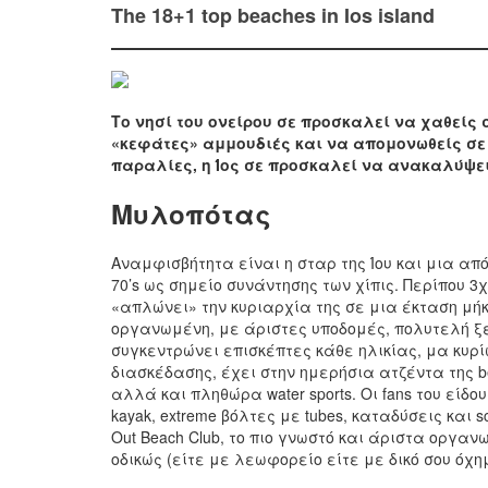
The 18+1 top beaches in Ios island
Το νησί του ονείρου σε προσκαλεί να χαθείς
«κεφάτες» αμμουδιές και να απομονωθείς σε
παραλίες, η Ίος σε προσκαλεί να ανακαλύψει
Μυλοπότας
Αναμφισβήτητα είναι η σταρ της Ίου και μια απ
70’s ως σημείο συνάντησης των χίπις. Περίπου 
«απλώνει» την κυριαρχία της σε μια έκταση μή
οργανωμένη, με άριστες υποδομές, πολυτελή ξε
συγκεντρώνει επισκέπτες κάθε ηλικίας, μα κυρ
διασκέδασης, έχει στην ημερήσια ατζέντα της be
αλλά και πληθώρα water sports. Οι fans του είδου
kayak, extreme βόλτες με tubes, καταδύσεις και 
Out Beach Club, το πιο γνωστό και άριστα οργα
οδικώς (είτε με λεωφορείο είτε με δικό σου όχ