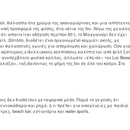
σμού, θάλασσα στο χρώμα της ακουαμαρίνας και μια απίστευτη
νική προσφορά της φύσης, στα νότια της Ίου. Λόγω της μεγάλη
ότι απαιτείται οδήγηση περίπου 60΄), το Μαγγανάρι δεν έχει
λ. Ωστόσο, διαθέτει ένα οργανωμένο κομμάτι ακτής, με
αι θαλασσινές γωνιές για απομόνωση και χαλάρωση. Όσο για
μικρότερους ειδυλλιακούς κολπίσκους καλύπτεται από ψιλή ξα
ο ανυπέρβλητο φυσικό κάλλος, άλλωστε «έπεισε» τον Luc Bess
λάζιο», ταξιδεύοντας τη φήμη της Ίου σε όλο τον κόσμο. Στο
σους δεν διαθέτουν μεταφορικό μέσο. Παρά το γεγονός ότι
πεντακάθαρα και ρηχά, ό,τι πρέπει για οικογένειες με παιδιά.
ς, beach bar, εστιατόρια και water sports.