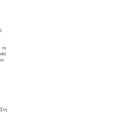
ς
 το
νθή
on
 Στη