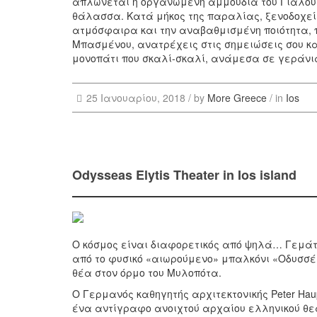
απλώνεται η οργανωμένη αμμουδιά του Γιαλού,
θάλασσα. Κατά μήκος της παραλίας, ξενοδοχεία
ατμόσφαιρα και την αναβαθμισμένη ποιότητα, 
Μπασμένου, ανατρέχεις στις σημειώσεις σου κ
μονοπάτι που σκαλί-σκαλί, ανάμεσα σε γεράνια κ
25 Ιανουαρίου, 2018 /
by
More Greece
/ in
Ios
Odysseas Elytis Theater in Ios island
Ο κόσμος είναι διαφορετικός από ψηλά… Γεμάτ
από το φυσικό «αιωρούμενο» μπαλκόνι «Οδυσσέα
θέα στον όρμο του Μυλοπότα.
Ο Γερμανός καθηγητής αρχιτεκτονικής Peter Hau
ένα αντίγραφο ανοιχτού αρχαίου ελληνικού θε