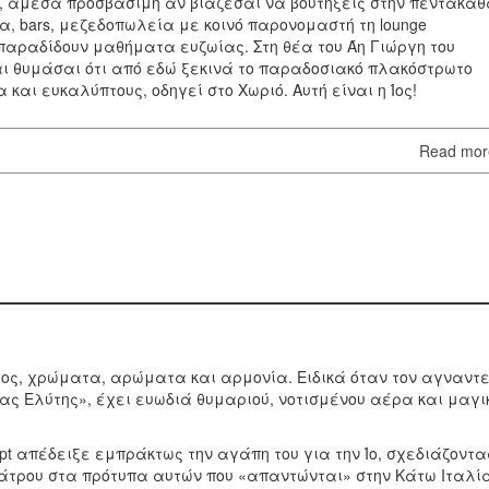
 άμεσα προσβάσιμη αν βιάζεσαι να βουτήξεις στην πεντακά
, bars, μεζεδοπωλεία με κοινό παρονομαστή τη lounge
παραδίδουν μαθήματα ευζωίας. Στη θέα του Άη Γιώργη του
αι θυμάσαι ότι από εδώ ξεκινά το παραδοσιακό πλακόστρωτο
αι ευκαλύπτους, οδηγεί στο Χωριό. Αυτή είναι η Ίος!
Read mo
ος, χρώματα, αρώματα και αρμονία. Ειδικά όταν τον αγναντε
ς Ελύτης», έχει ευωδιά θυμαριού, νοτισμένου αέρα και μαγι
pt απέδειξε εμπράκτως την αγάπη του για την Ίο, σχεδιάζοντα
άτρου στα πρότυπα αυτών που «απαντώνται» στην Κάτω Ιταλί