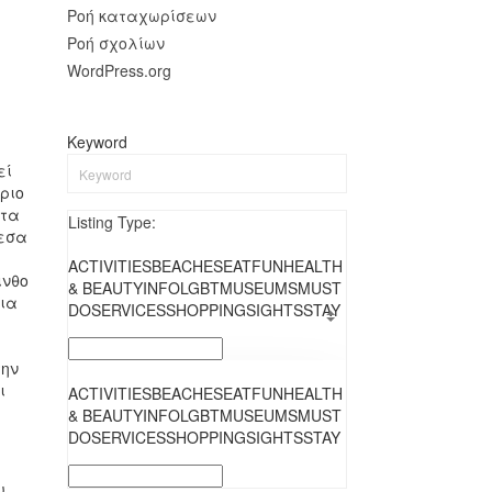
Ροή καταχωρίσεων
Ροή σχολίων
WordPress.org
Keyword
εί
ριο
ωτα
Listing Type:
μεσα
ACTIVITIESBEACHESEATFUNHEALTH
ινθο
& BEAUTYINFOLGBTMUSEUMSMUST
κια
DOSERVICESSHOPPINGSIGHTSSTAY
την
ι
ACTIVITIESBEACHESEATFUNHEALTH
& BEAUTYINFOLGBTMUSEUMSMUST
DOSERVICESSHOPPINGSIGHTSSTAY
ου…