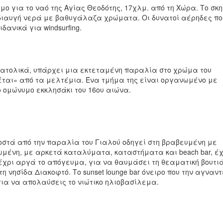
μο για το ναό της Αγίας Θεοδότης, 17χλμ. από τη Χώρα. Το σκη
διαυγή νερά με βαθυγάλαζα χρώματα. Οι δυνατοί αέρηδες πο
ανικά για windsurfing.
νατολικά, υπάρχει μια εκτεταμένη παραλία στο χρώμα του
έται» από τα μελτέμια. Ένα τμήμα της είναι οργανωμένο με
ο ομώνυμο εκκλησάκι του 16ου αιώνα.
στά από την παραλία του Γιαλού οδηγεί στη βραβευμένη με
ένη, με αρκετά καταλύματα, καταστήματα και beach bar, έχ
ώ μέχρι αργά το απόγευμα, για να θαυμάσει τη θεαματική βουτι
η νησίδα Διακοφτό. Το sunset lounge bar όνειρο που την αγναντ
για να απολαύσεις το νιώτικο ηλιοβασίλεμα.