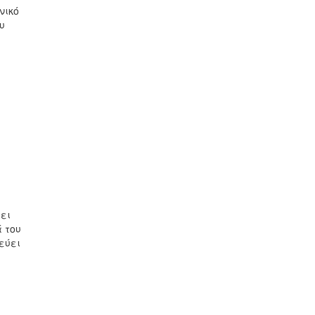
νικό
υ
ει
ά του
εύει