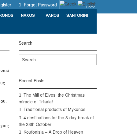
gister
Forgot Password
Home
KONOS
NAXOS
PAROS
SANTORINI
Search
ανιού
Recent Posts
ους
The Mill of Elves, the Christmas
ου.
miracle of Trikala!
Traditional products of Mykonos
4 destinations for the 3-day-break of
the 28th October!
ερος
Koufonisia – A Drop of Heaven