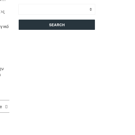
εις
γικό
ην
ι
re