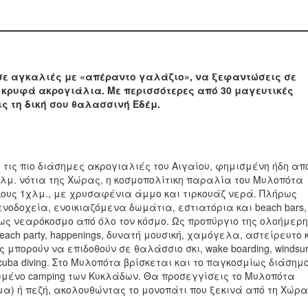
 σε αγκαλιές με «απέραντο γαλάζιο», να ξεφαντώσεις σε
 κρυφά ακρογιάλια. Με περισσότερες από 30 μαγευτικές
ς τη δική σου θαλασσινή Εδέμ.
ό τις πιο διάσημες ακρογιαλιές του Αιγαίου, φημισμένη ήδη απ
3χλμ. νότια της Χώρας, η κοσμοπολίτικη παραλία του Μυλοπότα
κους 1χλμ., με χρυσαφένια άμμο και τιρκουάζ νερά. Πλήρως
νοδοχεία, ενοικιαζόμενα δωμάτια, εστιατόρια και beach bars,
ίως νεαρόκοσμο από όλο τον κόσμο. Ως προπύργιο της ολοήμερ
ach party, happenings, δυνατή μουσική, χαμόγελα, αστείρευτο 
ς μπορούν να επιδοθούν σε θαλάσσιο σκι, wake boarding, windsurf
scuba diving. Στο Μυλοπότα βρίσκεται και το παγκοσμίως διάσημο
νωμένο camping των Κυκλάδων. Θα προσεγγίσεις το Μυλοπότα
ημα) ή πεζή, ακολουθώντας το μονοπάτι που ξεκινά από τη Χώρα