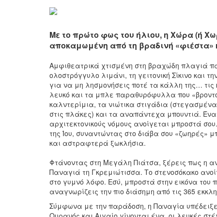
Με το πρώτο φως του ήλιου, η Χώρα (ή Χω
αποκαμωμένη από τη βραδινή «φιέστα» 
Αμφιθεατρικά χτισμένη στη βραχώδη πλαγιά πά
ολοστρόγγυλο λιμάνι, τη γειτονική Σίκινο και τ
για να μη λησμονήσεις ποτέ τα κάλλη της… τις
λευκό και τα μπλε παραθυρόφυλλα που «βροντ
καλντερίμια, τα νιώτικα στιγάδια (στεγασμέν
στις πλάκες) και τα αναπάντεχα μπουντιά. Ένα
αρχιτεκτονικούς νόμους ανοίγεται μπροστά σου
της Ίου, συναντώντας στο διάβα σου «ζωηρές» 
και αστραφτερά ξωκλήσια.
Φτάνοντας στη Μεγάλη Πιάτσα, ξέρεις πως η ανά
Παναγιά τη Γκρεμιώτισσα. Το στενοσόκακο ανοίγ
στο γυμνό λόφο. Εσύ, μπροστά στην εικόνα του
αναγνωρίζεις την πιο διάσημη από τις 365 εκκλη
Σύμφωνα με την παράδοση, η Παναγία υπέδειξε τ
Ουρανός και Αιγαίο γίνονται ένα, οι λευκές σ