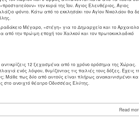
 «προστατεύουν» την κυρά της Ίου. Άγιος Ελευθέριος, Άγιος
λάζιο φόντο. Κάτω από το εκκλησάκι του Αγίου Νικολάου θα δ
όλης.
ιραδάκειο Μέγαρο, «στέγη» για το Δημαρχείο και το Αρχαιολο
τα από την πρώιμη εποχή του Χαλκού και τον πρωτοκυκλαδικό
αντικρίζεις 12 ξεχασμένα από το χρόνο ορόσημα της Χώρας.
λαγιά ενός λόφου, θυμίζοντας τις παλιές τους δόξες. Έχεις τ
υς; Μάθε πως δύο από αυτούς είναι πλήρως ανακαινισμένοι κα
ις στο ανοιχτό θέατρο Οδυσσέας Ελύτης.
Read mo