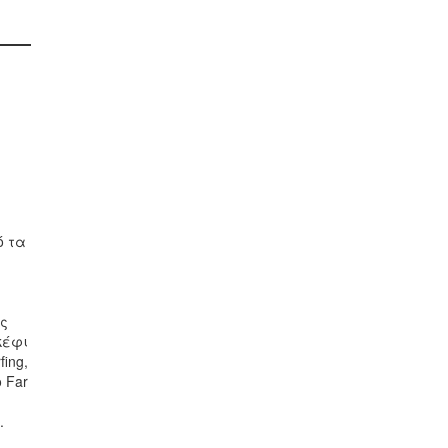
ό τα
ης
κέφι
ing,
 Far
.