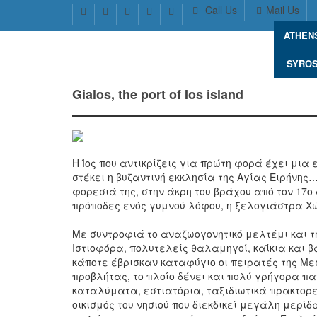
Call Us
Mail Us
Gialos, the port of Ios island
ATHEN
SYRO
Gialos, the port of Ios island
Η Ίος που αντικρίζεις για πρώτη φορά έχει μια 
στέκει η βυζαντινή εκκλησία της Αγίας Ειρήνη
φορεσιά της, στην άκρη του βράχου από τον 17ο
πρόποδες ενός γυμνού λόφου, η ξελογιάστρα Χ
Με συντροφιά το αναζωογονητικό μελτέμι και τη
Ιστιοφόρα, πολυτελείς θαλαμηγοί, καΐκια και 
κάποτε έβρισκαν καταφύγιο οι πειρατές της Με
προβλήτας, το πλοίο δένει και πολύ γρήγορα πατ
καταλύματα, εστιατόρια, ταξιδιωτικά πρακτορε
οικισμός του νησιού που διεκδικεί μεγάλη μερί