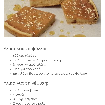
Υλικά για το φύλλο:
600 γρ. αλεύρι
1 φλ. του καφέ λιωμένο βούτυρο
½ κουτ. γλυκού αλάτι
1 φλ. χλιαρό νερό
Επιπλέον βούτυρο για το άνοιγμα του φύλλου
Υλικά για τη γέμιση:
1 κιλό τυροβολιά
4 αυγά
300 γρ. ζάχαρη
2 κουτ. σούπας μέλι