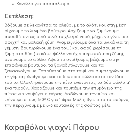
Κανέλλα για πασπάλισμα
Εκτέλεση:
Βάζουμε σε λεκανίτσα το αλεύρι με το αλάτι και στη μέση
ρίχνουμε το λιωμένο βούτυρο. Αρχίζουμε να ζυμώνουμε
προσθέτοντας σιγά-σιγά το χλιαρό νερό, μέχρι να γίνει μια
σφιχτή και μαλακή ζύμη. Αναμειγνύουμε όλα τα υλικά για τη
γέμιση. Βουτυρώνουμε ένα ταψί και αφού χωρίσουμε τη
ζύμη στα δύο (το κάτω φύλλο να έχει περισσότερη ζύμη),
ανοίγουμε το φύλλο. Αφού το ανοίξουμε, βάζουμε στην
επιφάνεια βούτυρο, τα ξαναδιπλώνουμε και τα
ξαναανοίγουμε. Τοποθετούμε στο ταψί και συμπληρώνουμε
τη γέμιση. Ανοίγουμε και το δεύτερο φύλλο κατά τον ίδιο
τρόπο. Ολοκληρώνουμε την πίτα ενώνοντας τα δύο φύλλα μ’
ένα πιρούνι. Χαράζουμε και τρυπάμε την επιφάνεια της
πίτας για να φύγει ο αέρας. Λαδώνουμε την πίτα και
o
ψήνουμε στους 180
C για 1 ώρα. Μόλις βγει από το φούρνο,
την περιχύνουμε με 5-6 κουταλιές της σούπας μέλι.
Καραβόλοι γιαχνί Πάρου