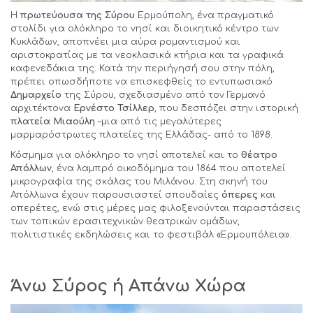
Η
πρωτεύουσα της Σύρου
Ερμούπολη, ένα πραγματικό
στολίδι για ολόκληρο το νησί και διοικητικό κέντρο των
Κυκλάδων, αποπνέει μια αύρα ρομαντισμού και
αριστοκρατίας με τα νεοκλασικά κτήρια και τα γραφικά
καφενεδάκια της. Κατά την περιήγησή σου στην πόλη,
πρέπει οπωσδήποτε να επισκεφθείς το εντυπωσιακό
Δημαρχείο
της Σύρου, σχεδιασμένο από τον Γερμανό
αρχιτέκτονα
Ερνέστο Τσίλλερ
, που δεσπόζει στην ιστορική
πλατεία Μιαούλη
–μια από τις μεγαλύτερες
μαρμαρόστρωτες πλατείες της Ελλάδας- από το 1898.
Κόσμημα για ολόκληρο το νησί αποτελεί και το
θέατρο
Απόλλων
, ένα λαμπρό οικοδόμημα του 1864 που αποτελεί
μικρογραφία της σκάλας του Μιλάνου. Στη σκηνή του
Απόλλωνα έχουν παρουσιαστεί σπουδαίες
όπερες
και
οπερέτες, ενώ στις μέρες μας φιλοξενούνται παραστάσεις
των τοπικών ερασιτεχνικών θεατρικών ομάδων,
πολιτιστικές εκδηλώσεις και το φεστιβάλ «Ερμουπόλεια».
Άνω Σύρος ή Απάνω Χώρα