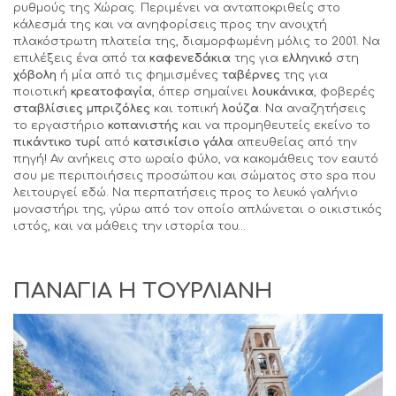
ρυθμούς της Χώρας. Περιμένει να ανταποκριθείς στο
κάλεσμά της και να ανηφορίσεις προς την ανοιχτή
πλακόστρωτη πλατεία της, διαμορφωμένη μόλις το 2001. Να
επιλέξεις ένα από τα
καφενεδάκια
της για
ελληνικό
στη
χόβολη
ή μία από τις φημισμένες
ταβέρνες
της για
ποιοτική
κρεατοφαγία
, όπερ σημαίνει
λουκάνικα
, φοβερές
σταβλίσιες μπριζόλες
και τοπική
λούζα
. Να αναζητήσεις
το εργαστήριο
κοπανιστής
και να προμηθευτείς εκείνο το
πικάντικο τυρί
από
κατσικίσιο γάλα
απευθείας από την
πηγή! Αν ανήκεις στο ωραίο φύλο, να κακομάθεις τον εαυτό
σου με περιποιήσεις προσώπου και σώματος στο spa που
λειτουργεί εδώ. Να περπατήσεις προς το λευκό γαλήνιο
μοναστήρι της, γύρω από τον οποίο απλώνεται ο οικιστικός
ιστός, και να μάθεις την ιστορία του…
ΠΑΝΑΓΙΑ Η ΤΟΥΡΛΙΑΝΗ