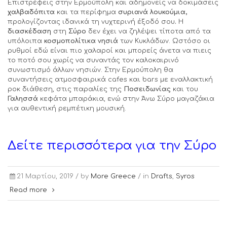
Επιστρέφεις στην Ερμούπολη και αδημονείς να δοκιμάσεις
χαλβαδόπιτα
και τα περίφημα
συριανά λουκούμια,
προλογίζοντας ιδανικά τη νυχτερινή έξοδό σου
.
Η
διασκέδαση
στη
Σύρο
δεν έχει να ζηλέψει τίποτα από τα
υπόλοιπα
κοσμοπολίτικα νησιά
των Κυκλάδων. Ωστόσο οι
ρυθμοί εδώ είναι πιο χαλαροί και μπορείς άνετα να πιεις
το ποτό σου χωρίς να συναντάς τον καλοκαιρινό
συνωστισμό άλλων νησιών. Στην Ερμούπολη θα
συναντήσεις ατμοσφαιρικά cafes και bars με εναλλακτική
ροκ διάθεση, στις παραλίες της
Ποσειδωνίας
και του
Γαλησσά
κεφάτα μπαράκια, ενώ στην Άνω Σύρο μαγαζάκια
για αυθεντική ρεμπέτικη μουσική.
Δείτε περισσότερα για την Σύρο
21 Μαρτίου, 2019 /
by
More Greece
/ in
Drafts
,
Syros
Read more