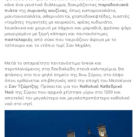
κάνε ένα γευστικό διάλειμμα, δοκιμάζοντας
παραδοσιακά
πιάτα
της
συριανής κουζίνας
, όπως καπαροσαλάτα,
μαϊντανοσαλάτα, αθερινόπιτα, χταποδοκεφτέδες, λιαστές
ντομάτες τηγανητές με κουρκούτι, κρέας κυδωνάτο,
λουκάνικα και χοιρινό με λάχανο και μαραθιά, φρέσκο ψάρι
μαγειρεμένο με ξερή κάπαρη και πεντανόστιμες
παστελαριές
από σύκο που ταιριάζουν άψογα με το
τσίπουρο και το ντόπιο τυρί Σαν Μιχάλη.
Μετά το απαραίτητο πεντανόστιμο break και
περιπλανώμενος στα δαιδαλώδη στενά καλντερίμια, θα
φτάσεις στο πιο ψηλό σημείο της Άνω Σύρου, στο λόφο
όπου ορθώνεται επιβλητικός από την εποχή του Μεσαίωνα
ο
Σαν Τζώρτζης
. Πρόκειται για τον
Καθολικό Καθεδρικό
Ναό
της Σύρου που αρχικά χτίστηκε γύρω στο 1200 και
αποτελεί τον μεγαλύτερο και μεγαλοπρεπέστερο καθολικό
ναό στο νησί.