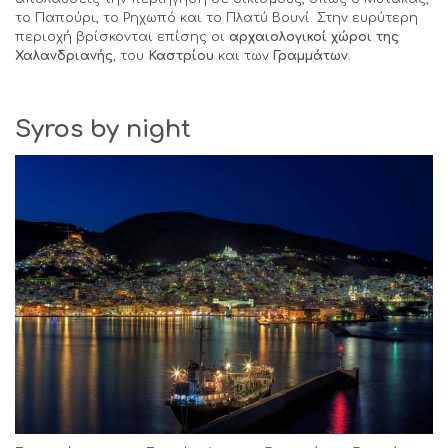
το Παπούρι, το Ρηχωπό και το Πλατύ Βουνί. Στην ευρύτερη
περιοχή βρίσκονται επίσης οι
αρχαιολογικοί χώροι της
Χαλανδριανής
, του
Καστρίου
και των
Γραμμάτων
.
Syros
by
night