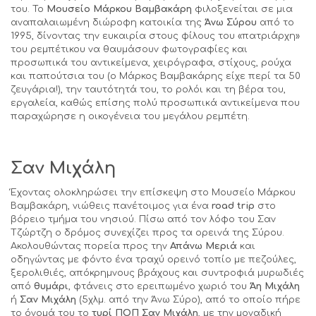
του. Το
Μουσείο Μάρκου Βαμβακάρη
φιλοξενείται σε μια
αναπαλαιωμένη διώροφη κατοικία της
Άνω Σύρου
από το
1995, δίνοντας την ευκαιρία στους φίλους του «πατριάρχη»
του ρεμπέτικου να θαυμάσουν φωτογραφίες και
προσωπικά του αντικείμενα, χειρόγραφα, στίχους, ρούχα
και παπούτσια του (ο Μάρκος Βαμβακάρης είχε περί τα 50
ζευγάρια!), την ταυτότητά του, το ρολόι και τη βέρα του,
εργαλεία, καθώς επίσης πολύ προσωπικά αντικείμενα που
παραχώρησε η οικογένεια του μεγάλου ρεμπέτη.
Σαν Μιχάλη
Έχοντας ολοκληρώσει την επίσκεψη στο Μουσείο Μάρκου
Βαμβακάρη, νιώθεις πανέτοιμος για ένα
road
trip
στο
βόρειο τμήμα του νησιού. Πίσω από τον λόφο του Σαν
Τζώρτζη ο δρόμος συνεχίζει προς τα ορεινά της Σύρου.
Ακολουθώντας πορεία προς την
Απάνω Μεριά
και
οδηγώντας με φόντο ένα τραχύ ορεινό τοπίο με πεζούλες,
ξερολιθιές, απόκρημνους βράχους και συντροφιά μυρωδιές
από
θυμάρι
, φτάνεις στο ερειπωμένο χωριό του
Άη Μιχάλη
ή
Σαν Μιχάλη
(5χλμ. από την Άνω Σύρο), από το οποίο πήρε
το όνομά του το
τυρί ΠΟΠ Σαν Μιχάλη
, με την μοναδική