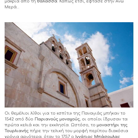
μακριά από τη
θάλασσα
. Κάπως έτσι, έφτασε στην Άνω
Μερά…
Οι θεμέλιοι λίθοι για το «σπίτι» της Παναγιάς μπήκαν το
1542 από δύο
Παριανούς μοναχούς
, οι οποίοι ίδρυσαν τα
πρώτα κελιά και την εκκλησία. Ωστόσο, το
μοναστήρι της
Τουρλιανής
πήρε την τελική του μορφή περίπου διακόσια
χρόνια αργότερα, όταν το 1757 ο
Ιγνάτιος Μπάσουλας