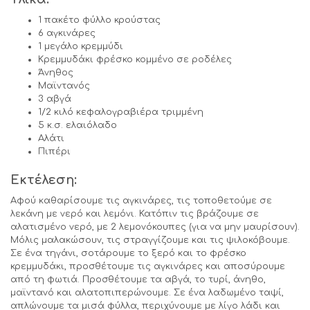
1 πακέτο φύλλο κρούστας
6 αγκινάρες
1 μεγάλο κρεμμύδι
Κρεμμυδάκι φρέσκο κομμένο σε ροδέλες
Άνηθος
Μαϊντανός
3 αβγά
1/2 κιλό κεφαλογραβιέρα τριμμένη
5 κ.σ. ελαιόλαδο
Αλάτι
Πιπέρι
Eκτέλεση:
Αφού καθαρίσουμε τις αγκινάρες, τις τοποθετούμε σε
λεκάνη με νερό και λεμόνι. Κατόπιν τις βράζουμε σε
αλατισμένο νερό, με 2 λεμονόκουπες (για να μην μαυρίσουν).
Μόλις μαλακώσουν, τις στραγγίζουμε και τις ψιλοκόβουμε.
Σε ένα τηγάνι, σοτάρουμε το ξερό και το φρέσκο
κρεμμυδάκι, προσθέτουμε τις αγκινάρες και αποσύρουμε
από τη φωτιά. Προσθέτουμε τα αβγά, το τυρί, άνηθο,
μαϊντανό και αλατοπιπερώνουμε. Σε ένα λαδωμένο ταψί,
απλώνουμε τα μισά φύλλα, περιχύνουμε με λίγο λάδι και