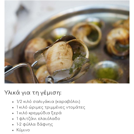
Υλικά για τη γέμιση:
1/2 κιλό σαλιγάκια (καραβόλοι)
1 κιλό ώριμες τριμμένες ντομάτες
1 κιλό κρεμμύδια ξερά
1 φλιτζάνι ελαιόλαδο
1-2 φύλλα δάφνης
Κύμινο