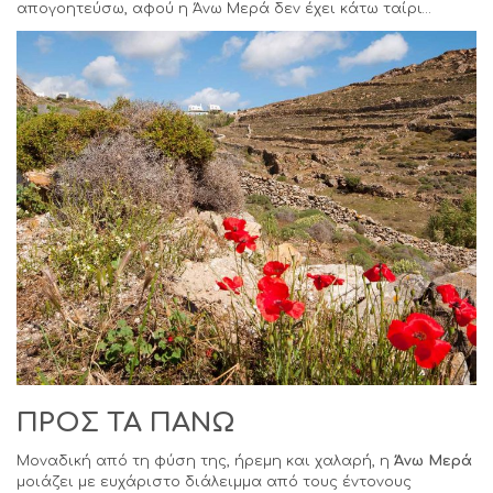
απογοητεύσω, αφού η Άνω Μερά δεν έχει κάτω ταίρι…
ΠΡΟΣ ΤΑ ΠΑΝΩ
Μοναδική από τη φύση της, ήρεμη και χαλαρή, η
Άνω Μερά
μοιάζει με ευχάριστο διάλειμμα από τους έντονους