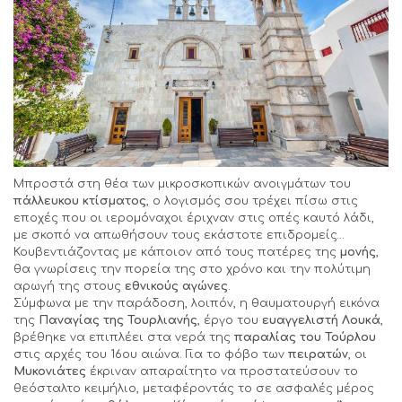
Μπροστά στη θέα των μικροσκοπικών ανοιγμάτων του
πάλλευκου κτίσματος
, ο λογισμός σου τρέχει πίσω στις
εποχές που οι ιερομόναχοι έριχναν στις οπές καυτό λάδι,
με σκοπό να απωθήσουν τους εκάστοτε επιδρομείς…
Κουβεντιάζοντας με κάποιον από τους πατέρες της
μονής
,
θα γνωρίσεις την πορεία της στο χρόνο και την πολύτιμη
αρωγή της στους
εθνικούς αγώνες
.
Σύμφωνα με την παράδοση, λοιπόν, η θαυματουργή εικόνα
της
Παναγίας της Τουρλιανής
, έργο του
ευαγγελιστή Λουκά
,
βρέθηκε να επιπλέει στα νερά της
παραλίας του Τούρλου
στις αρχές του 16ου αιώνα. Για το φόβο των
πειρατών
, οι
Μυκονιάτες
έκριναν απαραίτητο να προστατεύσουν το
θεόσταλτο κειμήλιο, μεταφέροντάς το σε ασφαλές μέρος