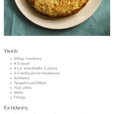
Υλικά:
500γρ. πατάτες
4-5 αυγά
4 κ.σ. ελαιόλαδο ή γλύνα
2-3 ανδριώτικα λουκάνικα
Δυόσμος
Τριμμένη μυζήθρα
Λίγο γάλα
Αλάτι
Πιπέρι
Εκτέλεση
: