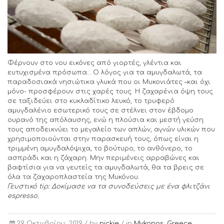
Φέρνουν στο νου εικόνες από γιορτές, γλέντια και
ευτυχισμένα πρόσωπα… Ο λόγος για τα αμυγδαλωτά, τα
παραδοσιακά νησιώτικα γλυκά που οι Μυκονιάτες –και όχι
μόνο- προσφέρουν στις χαρές τους. Η ζαχαρένια όψη τους
σε ταξιδεύει στο κυκλαδίτικο λευκό, το τρυφερό
αμυγδαλένιο εσωτερικό τους σε στέλνει στον έβδομο
ουρανό της απόλαυσης, ενώ η πλούσια και μεστή γεύση
τους αποδεικνύει το μεγαλείο των απλών, αγνών υλικών που
χρησιμοποιούνται στην παρασκευή τους, όπως είναι η
τριμμένη αμυγδαλόψιχα, το βούτυρο, το ανθόνερο, το
ασπράδι και η ζάχαρη. Μην περιμένεις αρραβώνες και
βαφτίσια για να γευτείς τα αμυγδαλωτά, θα τα βρεις σε
όλα τα ζαχαροπλαστεία της Μυκόνου.
Γευστικό
tip
: Δοκίμασε να τα συνοδεύσεις με ένα φλιτζάνι
espresso
.
29 Οκτωβρίου, 2019 /
by
nickie
/ in
Mykonos
,
Greece