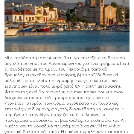
Μίνι απόδραση ίσον Αίγινα! Γιατί να επιλέξεις το δεύτερο
μεγαλύτερο νησί του Αργοσαρωνικού για ένα τριήμερο; Γιατί
α) συνδέεται με το λιμάνι του Πειραιά με τακτικά
δρομολόγια (σχεδόν ανά μία ώρα), β) το ταξίδι διαρκεί
μόλις 60’ με το πλοίο της γραμμής και γ) το κόστος των
εισιτηρίων είναι πολύ μικρό (από €9 η απλή μετάβαση).
Φτάνοντας εκεί θα ανακαλύψεις πως πρόκειται για έναν
διαχρονικό τουριστικό προορισμό που έχει όλο το
«πακέτο». Ιστορία, πολιτισμό, αξιοθέατα και ποιοτικές
επιλογές για διαμονή, φαγητό, διασκέδαση και αγορές. Η
περιήγηση στην Αίγινα αρχίζει από το λιμάνι. Τα
πολύχρωμα ψαροκάικα, οι βαρκούλες, το εκκλησάκι του Άη
Νικόλα και τα μοναδικά πλωτά μανάβικα συνθέτουν ένα
γραφικό θαλασσινό τοπίο. Η εικόνα συμπληρώνεται από τις