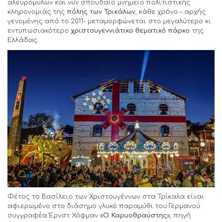
αλευρόμυλων και νυν σπουδαίο μνημείο πολιτιστικής
κληρονομιάς της
πόλης των Τρικάλων
, κάθε χρόνο – αρχής
γενομένης από το 2011- μεταμορφώνεται στο μεγαλύτερο κι
εντυπωσιακότερο
χριστουγεννιάτικο θεματικό πάρκο
της
Ελλάδας.
Φέτος το Βασίλειο των Χριστουγέννων στα Τρίκαλα είναι
αφιερωμένο στο διάσημο γλυκό παραμύθι του Γερμανού
συγγραφέα Έρνστ Χόφμαν «
Ο
Καρυοθραύστης
», πηγή