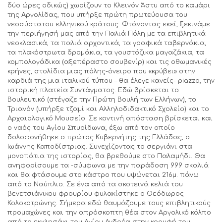
δύο ώρες οδικώς) χωρίζουν το Κλεινόν Άστυ από το καμάρι
της Αργολίδας, που υπήρξε πρώτη πρωτεύουσα του
νεοσύστατου ελληνικού κράτους. Φτάνοντας εκεί, ξεκινάμε
την περιήγησή μας από την Παλιά Πόλη με τα επιβλητικά
νεοκλασικά, τα παλιά αρχοντικά, τα γραφικά ταβερνάκια,
τα πλακόστρωτα δρομάκια, τα γουστόζικα μαγαζάκια, τα
κομπολογάδικα (αξεπέραστο σουβενίρ) και τις οθωμανικές
κρήνες, στολίδια μιας πόλης-όνειρο που «κρύβει» στην
καρδιά της μια ιταλικού τύπου – θα έλεγε κανείς- piazza, την
ιστορική πλατεία Συντάγματος. Εδώ βρίσκεται το
Βουλευτικό (στέγαζε την Πρώτη Βουλή των Ελλήνων), το
Τριανόν (υπήρξε τζαμί και Αλληλοδιδακτικό Σχολείο) και το
Αρχαιολογικό Μουσείο. Σε κοντινή απόσταση βρίσκεται και
ο ναός του Αγίου Σπυρίδωνα, έξω από τον οποίο
δολοφονήθηκε ο πρώτος Κυβερνήτης της Ελλάδας, ο
Ιωάννης Καποδίστριας. Συνεχίζοντας το σεργιάνι στα
μονοπάτια της ιστορίας, θα βρεθούμε στο Παλαμήδι. Θα
ανηφορίσουμε τα -σύμφωνα με την παράδοση 999 σκαλιά
και θα φτάσουμε στο κάστρο που υψώνεται 216μ. πάνω
από το Ναύπλιο. Σε ένα από τα σκοτεινά κελιά του
βενετσιάνικου φρουρίου φυλακίστηκε ο Θεόδωρος
Κολοκοτρώνης. Σήμερα εδώ θαυμάζουμε τους επιβλητικούς
προμαχώνες και την απρόσκοπτη θέα στον Αργολικό κόλπο
από το εκκλησάκι του Αγίου Ανδρέα στην κορυφή του