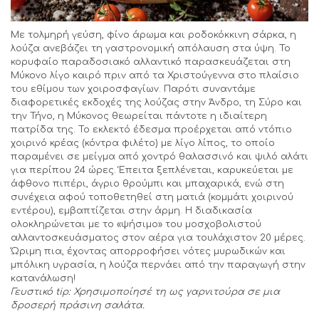
Με τολμηρή γεύση, φίνο άρωμα και ροδοκόκκινη σάρκα, η
λούζα ανεβάζει τη γαστρονομική απόλαυση στα ύψη. Το
κορυφαίο παραδοσιακό αλλαντικό παρασκευάζεται στη
Μύκονο λίγο καιρό πριν από τα Χριστούγεννα στο πλαίσιο
του εθίμου των χοιροσφαγίων. Παρότι συναντάμε
διαφορετικές εκδοχές της λούζας στην Άνδρο, τη Σύρο και
την Τήνο, η Μύκονος θεωρείται πάντοτε η ιδιαίτερη
πατρίδα της. Το εκλεκτό έδεσμα προέρχεται από ντόπιο
χοιρινό κρέας (κόντρα φιλέτο) με λίγο λίπος, το οποίο
παραμένει σε μείγμα από χοντρό θαλασσινό και ψιλό αλάτι
για περίπου 24 ώρες. Έπειτα ξεπλένεται, καρυκεύεται με
άφθονο πιπέρι, άγριο θρούμπι και μπαχαρικά, ενώ στη
συνέχεια αφού τοποθετηθεί στη ματιά (κομμάτι χοιρινού
εντέρου), εμβαπτίζεται στην άρμη. Η διαδικασία
ολοκληρώνεται με το «ψήσιμο» του μοσχοβολιστού
αλλαντοσκευάσματος στον αέρα για τουλάχιστον 20 μέρες.
Ώριμη πια, έχοντας απορροφήσει νότες μυρωδικών και
μπόλικη υγρασία, η λούζα περνάει από την παραγωγή στην
κατανάλωση!
Γευστικό
tip: Χρησιμοποίησέ τη ως γαρνιτούρα σε μια
δροσερή πράσινη σαλάτα.