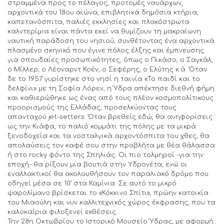
στραμμένα προς το πέλαγος, προτομές ναυάρχων,
αρχοντικά του 18ου αιώνα, επιβλητικά δημόσια κτήρια,
καπετανόσπιτα, παλιές εκκλησίες και πλακόστρωτα
καλντερίμια είναι πάντα εκεί να θυμίζουν τη μακραίωνη
ναυτική παράδοση του νησιού, συνθέτοντας ένα αρχοντικά
πλασμένο σκηνικό που έγινε πόλος έλξης και έμπνευσης
για σπουδαίες προσωπικότητες, όπως ο Πικάσο, ο Σαγκάλ,
ο Μίλλερ, o Λέοναρντ Κοέν, ο Σεφέρης, ο Ελύτης κ.ά. Όταν
δε το 1957 γυρίστηκε στο νησί η ταινία «Το παιδί και το
δελφίνι» με τη Σοφία Λόρεν, η Ύδρα απέκτησε διεθνή φήμη
και καθιερώθηκε ως ένας από τους πλέον κοσμοπολίτικους
προορισμούς της Ελλάδας, προσελκύοντας τους
απανταχού jet-setters. Όταν βρεθείς εδώ, θα ανηφορίσεις
ως την Κιάφα, το παλιό κομμάτι της πόλης με τα μικρά
ξενοδοχεία και τα νοσταλγικά αρχοντόσπιτα του χθες, θα
απολαύσεις τον καφέ σου στην προβλήτα με θέα θάλασσα
ή στο rocky φόντο της Σπηλιάς. Οι πιο τολμηροί -για την
εποχή- θα ρίξουν μια βουτιά στην Υδρονέτα, ενώ οι
εναλλακτικοί θα ακολουθήσουν τον παραλιακό δρόμο που
οδηγεί μέσα σε 10’ στα Καμίνια. Σε αυτό το μικρό
ψαρολίμανο βρίσκεται το «Κόκκινο Σπίτι», πρώην κατοικία
του Μιαούλη και νυν καλλιτεχνικός χώρος έκφρασης, που τα
καλοκαίρια φιλοξενεί εκθέσεις.
Την 28η Οκτωβρίου το Ιστορικό Μουσείο Ύδρας, με αφορμή