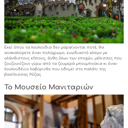
Εκεί όπου τα λουλούδια δεν μαραίνονται ποτέ, θα
ανακαλύψετε έναν πολύχρωμο, ευωδιαστό κόσμο με
ολάνθιστους κήπους, άνθη όλων των εποχών, μέλισσες που
ζουζουνίζουν γύρω από τα ζουμερά μπουμπούκια κι έναν
λουλουδένιο λαβύρινθο που οδηγεί στο παλάτι της
βασίλισσας Ρόζας.
Το Μουσείο Μανιταριών