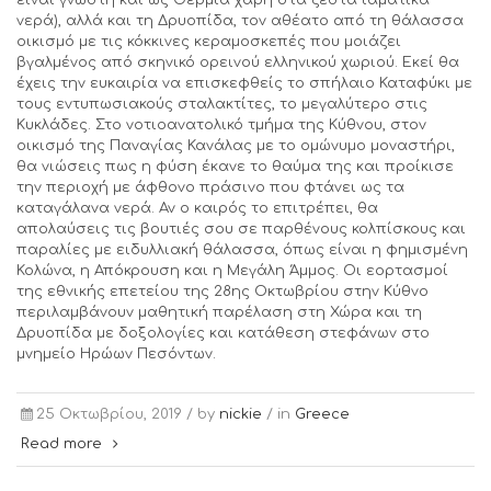
νερά), αλλά και τη Δρυοπίδα, τον αθέατο από τη θάλασσα
οικισμό με τις κόκκινες κεραμοσκεπές που μοιάζει
βγαλμένος από σκηνικό ορεινού ελληνικού χωριού. Εκεί θα
έχεις την ευκαιρία να επισκεφθείς το σπήλαιο Καταφύκι με
τους εντυπωσιακούς σταλακτίτες, το μεγαλύτερο στις
Κυκλάδες. Στο νοτιοανατολικό τμήμα της Κύθνου, στον
οικισμό της Παναγίας Κανάλας με το ομώνυμο μοναστήρι,
θα νιώσεις πως η φύση έκανε το θαύμα της και προίκισε
την περιοχή με άφθονο πράσινο που φτάνει ως τα
καταγάλανα νερά. Αν ο καιρός το επιτρέπει, θα
απολαύσεις τις βουτιές σου σε παρθένους κολπίσκους και
παραλίες με ειδυλλιακή θάλασσα, όπως είναι η φημισμένη
Κολώνα, η Απόκρουση και η Μεγάλη Άμμος. Οι εορτασμοί
της εθνικής επετείου της 28ης Οκτωβρίου στην Κύθνο
περιλαμβάνουν μαθητική παρέλαση στη Χώρα και τη
Δρυοπίδα με δοξολογίες και κατάθεση στεφάνων στο
μνημείο Ηρώων Πεσόντων.
25 Οκτωβρίου, 2019 /
by
nickie
/ in
Greece
Read more