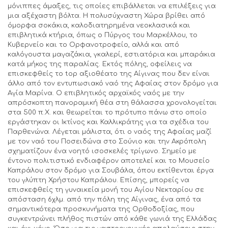
μόνιππες άμαξες, τις οποίες επιβάλλεται να επιλέξεις για
μια αξέχαστη βόλτα. Η πολυσύχναστη Χώρα βρίθει από
όμορφα σοκάκια, καλοδιατηρημένα νεοκλασικά και
επιβλητικά κτήρια, όπως ο Πύργος του Μαρκέλλου, το
Κυβερνείο και το Ορφανοτροφείο, αλλά και από
καλόγουστα μαγαζάκια, γκαλερί, εστιατόρια και μπαράκια
κατά μήκος της παραλίας. Εκτός πόλης, οφείλεις να
επισκεφθείς το top αξιοθέατο της Αίγινας που δεν είναι
άλλο από τον εντυπωσιακό ναό της Αφαίας στον δρόμο για
Αγία Μαρίνα. Ο επιβλητικός αρχαϊκός ναός με την
απρόσκοπτη πανοραμική θέα στη θάλασσα χρονολογείται
στα 500 π.Χ. και θεωρείται το πρότυπο πάνω στο οποίο
εργάστηκαν οι Ικτίνος και Καλλικράτης για τα σχέδια του
Παρθενώνα. Λέγεται μάλιστα, ότι ο ναός της Αφαίας μαζί
με τον ναό του Ποσειδώνα στο Σούνιο και την Ακρόπολη
σχηματίζουν ένα νοητό ισοσκελές τρίγωνο. Σημείο με
έντονο πολιτιστικό ενδιαφέρον αποτελεί και το Μουσείο
Καπράλου στον δρόμο για Σουβάλα, όπου εκτίθενται έργα
του γλύπτη Χρήστου Καπράλου. Επίσης, μπορείς να
επισκεφθείς τη γυναικεία μονή του Αγίου Νεκταρίου σε
απόσταση 6χλμ. από την πόλη της Αίγινας, ένα από τα
σημαντικότερα προσκυνήματα της Ορθοδοξίας, που
συγκεντρώνει πλήθος πιστών από κάθε γωνιά της Ελλάδας