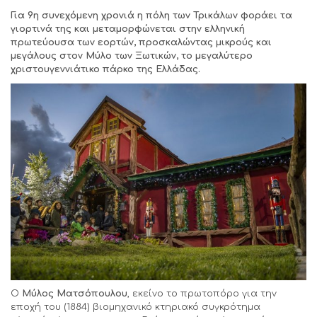
Για 9η συνεχόμενη χρονιά η πόλη των Τρικάλων φοράει τα
γιορτινά της και μεταμορφώνεται στην ελληνική
πρωτεύουσα των εορτών, προσκαλώντας μικρούς και
μεγάλους στον Μύλο των Ξωτικών, το μεγαλύτερο
χριστουγεννιάτικο πάρκο της Ελλάδας.
Ο
Μύλος Ματσόπουλου
, εκείνο το πρωτοπόρο για την
εποχή του (1884) βιομηχανικό κτηριακό συγκρότημα