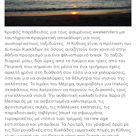
Κρυφός παράδεισος για τους ψαγμένους weekenders μα
ταυτόχρονα πραγματική αποκάλυψη για τους
ανυποψίαστους ταξιδιώτες… Η Κύθνος είναι η πρόταση των
Δυτικών Κυκλάδων σε όσους αναζητούν έναν κοντινό στην
Αθήνα προορισμό για ένα φθινοπωρινό break. Το ταξίδι
διαρκεί μόλις δύο ώρες από το Λαύριο και τρεις από τον
Πειραιά, που σημαίνει ότι μέσα σε ένα τριήμερο έχεις
αρκετό χρόνο στη διάθεσή σου τόσο για να χαλαρώσεις,
όσο και για να ανακαλύψεις τα θέλγητρα του νησιού της
απλότητας. Το λιμάνι του Μέριχα, αγκυροβόλιο για Ιταλούς
σκαφάτους που λατρεύουν να περνούν τις διακοπές τους
στα ελληνικά νησιά. Την αυθεντική κυκλαδίτισσα Χώρα (ή
Μεσαριά), με τα ασβεστωμένα καλντερίμια, τις
φροντισμένες αυλές, τις πάλλευκες εκκλησιές, τις
παραδοσιακές ταβέρνες (must τα σφουγγάτα,
τυροκροκέτες με ντόπιο τυρί τρίμμα), τα new age
εστιατόρια και μπαράκια. Τα Λουτρά, τον γραφικό όρμο με
τις δύο μοναδικές στις Κυκλάδες ιαματικές πηγές (η Κύθνος
είναι γνωστή και ως Θερμιά χάρη στα ζεστά ιαματικά