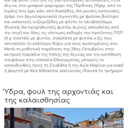
και όχι μόνο. Όσο για τις γαστρονομικές απολαύσεις στην
Αίγινα, στο γραφικό ψαροχώρι της Πέρδικας (10χλμ. από το
λιμάνι) που έχει κάτι από Κυκλάδες, θα γευτείς κατσούλες
(ψάρι του Αργοσαρωνικού) τηγανητές με φρέσκο βούτυρο
και εκλεκτούς ουζομεζέδες με φόντο το ηλιοβασίλεμα.
Φυσικά, θα προμηθευτείς φιστίκι Αιγίνης απευθείας από
την πηγή και όλες τις νόστιμες εκδοχές του προϊόντος ΠΟΠ
(π.χ. παστέλι με φιστίκι, σοκολάτα με φιστίκι κ.ά.), που
αποτελούν το καλύτερο δώρο για τους αγαπημένους σου.
Μετά τη μαθητική παρέλαση της 28ης Οκτωβρίου στην
κεντρική παραλία της πόλης της Αίγινας και την κατάθεση
στεφάνων στην πλατεία Εθνεγερσίας, μπορείς να
κατευθυνθείς προς τη Σουβάλα ή την Αγία Μαρίνα για καφέ
ή φαγητό με θέα θάλασσα, κλείνοντας ιδανικά το τριήμερο.
Ύδρα, φουλ της αρχοντιάς και
της καλαισθησίας