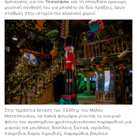
έμπνευσης για τον
Τσαϊκόφσκι
και τη σπουδαία ομώνυμη
μουσική σύνθεσή του για μπαλέτο σε δύο πράξεις, έργο-
σταθμός στην ιστορία του κλασικού χορού.
Στην τεράστια έκταση των 3.500τ.μ. του Μύλου
Ματσόπουλου, τα παλιά φουγάρα γίνονται το ονειρικό
φόντο του αγαπημένου χριστουγεννιάτικου παραμυθιού για
μικρούς και μεγάλους. Βασίλεια, ξωτικά, νεράιδες,
παιχνίδια, δώρα, λιχουδιές, παραμύθια, βαγόνια