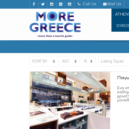
Call Us
Mail Us
ATHEN
SYRO
ΠΑΓΩΤΟ
Παγω
Ένα «
καθημ
χρωστ
μοναδ