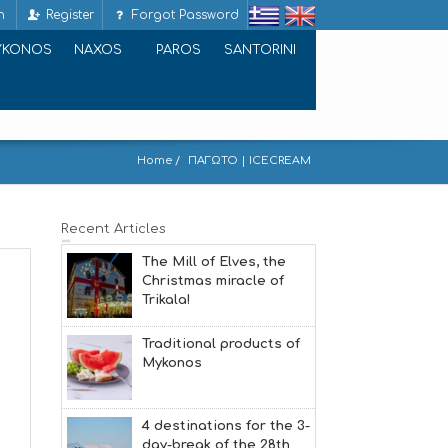
n
Register
Forgot Password
YKONOS
NAXOS
PAROS
SANTORINI
Home
ΠΑΓΩΤΟ | ICECREAM
Recent Articles
The Mill of Elves, the
Christmas miracle of
Trikala!
Traditional products of
Mykonos
4 destinations for the 3-
day-break of the 28th