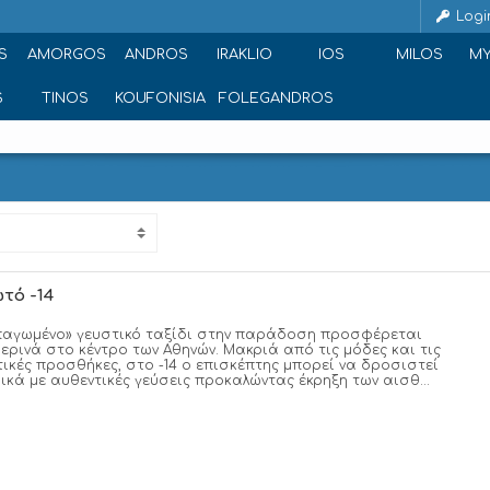
Logi
S
AMORGOS
ANDROS
IRAKLIO
IOS
MILOS
M
S
TINOS
KOUFONISIA
FOLEGANDROS
τό -14
παγωμένο» γευστικό ταξίδι στην παράδοση προσφέρεται
ερινά στο κέντρο των Αθηνών. Μακριά από τις μόδες και τις
ικές προσθήκες, στο -14 ο επισκέπτης μπορεί να δροσιστεί
ικά με αυθεντικές γεύσεις προκαλώντας έκρηξη των αισθ...