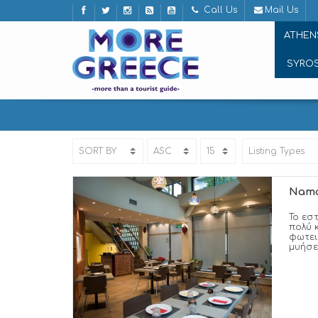
Call Us
Mail Us
ATHEN
SYRO
ΦΑΓΗΤΟ
Nama
Το εσ
πολύ 
φωτει
μυήσει