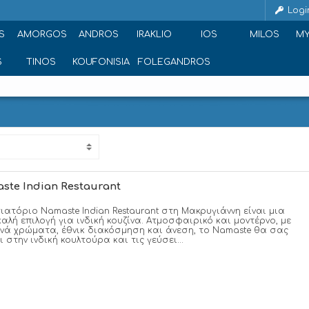
Logi
S
AMORGOS
ANDROS
IRAKLIO
IOS
MILOS
M
S
TINOS
KOUFONISIA
FOLEGANDROS
ste Indian Restaurant
τιατόριο Namaste Indian Restaurant στη Μακρυγιάννη είναι μια
καλή επιλογή για ινδική κουζίνα. Ατμοσφαιρικό και μοντέρνο, με
νά χρώματα, έθνικ διακόσμηση και άνεση, το Namaste θα σας
 στην ινδική κουλτούρα και τις γεύσει...