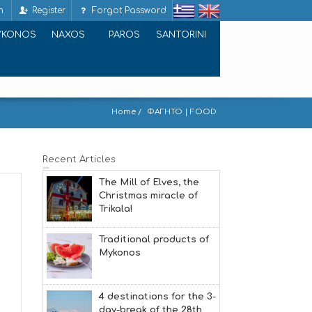
n
Register
Forgot Password
YKONOS
NAXOS
PAROS
SANTORINI
Home
ΦΑΓΗΤΟ | FOOD
Recent Articles
The Mill of Elves, the
Christmas miracle of
Trikala!
Traditional products of
Mykonos
4 destinations for the 3-
day-break of the 28th