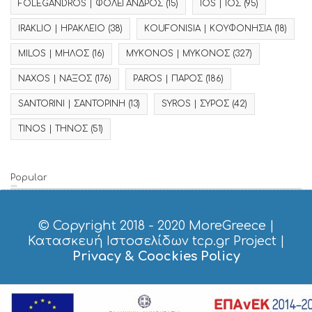
FOLEGANDROS | ΦΟΛΕΓΑΝΔΡΟΣ
(15)
IOS | ΙΟΣ
(95)
IRAKLIO | ΗΡΑΚΛΕΙΟ
(38)
KOUFONISIA | ΚΟΥΦΟΝΗΣΙΑ
(18)
MILOS | ΜΗΛΟΣ
(16)
MYKONOS | ΜΥΚΟΝΟΣ
(327)
NAXOS | ΝΑΞΟΣ
(176)
PAROS | ΠΑΡΟΣ
(186)
SANTORINI | ΣΑΝΤΟΡΙΝΗ
(13)
SYROS | ΣΥΡΟΣ
(42)
TINOS | ΤΗΝΟΣ
(51)
Popular
© Copyright 2018 - 2020
MoreGreece
|
Κατασκευή Ιστοσελίδων tcp.gr Project
|
Privacy & Coockies Policy