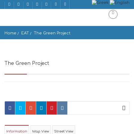
Home
EAT
The Green Project
The Green Project
Drios 844 00, Greece
Information
Map View
Street View