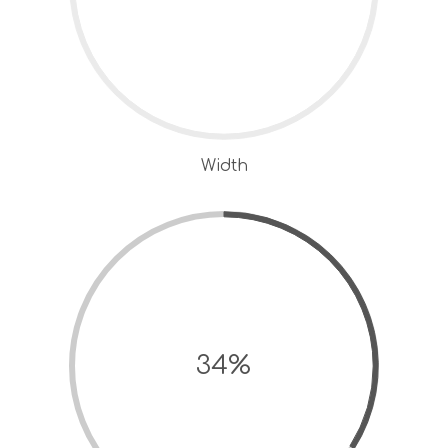
Width
34%