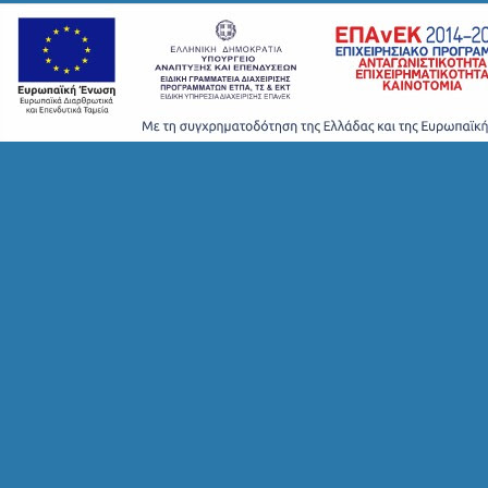
H
T
S
S
T
A
Y