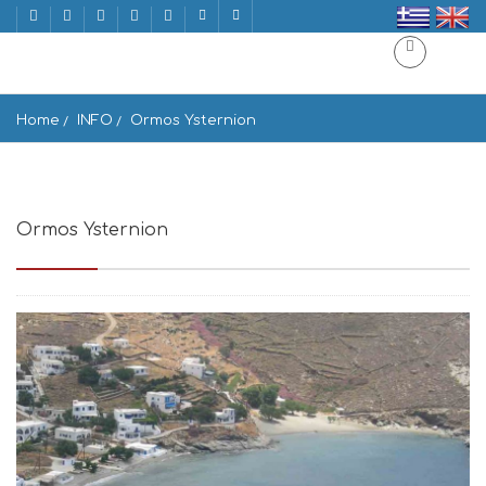
Home
INFO
Ormos Ysternion
Ormos Ysternion
Ormos Isternion, Greece