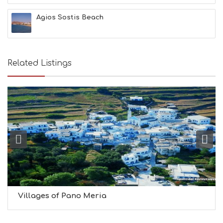
H
&
Agios Sostis Beach
B
E
A
U
T
Related Listings
Y
I
N
F
O
L
G
B
T
M
U
S
E
U
Villages of Pano Meria
M
S
M