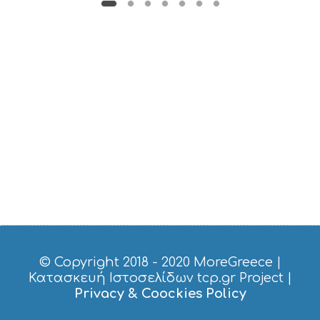
U
S
T
D
O
S
E
R
V
I
C
E
S
S
H
O
P
P
I
© Copyright 2018 - 2020
MoreGreece
|
N
Κατασκευή Ιστοσελίδων tcp.gr Project
|
G
Privacy & Coockies Policy
S
I
G