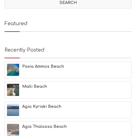
I
T
I
E
Featured
S
B
E
A
Recently Posted
C
H
E
Paxia Ammos Beach
S
E
A
T
Malli Beach
F
U
N
Agia Kyriaki Beach
H
E
A
L
Agia Thalassa Beach
T